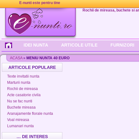
E-nunti este pentru tine
Rochii de mireasa, buchete si aran
IDEI NUNTA
ARTICOLE UTILE
FURNIZORI
ACASA
»
MENIU NUNTA 40 EURO
ARTICOLE POPULARE
Texte invitatii nunta
Marturii nunta
Rochii de mireasa
Acte casatorie civila
Nu se fac nunti
Buchete mireasa
Aranajamente florale nunta
Voal mireasa
Lumanari nunta
… DE INTERES