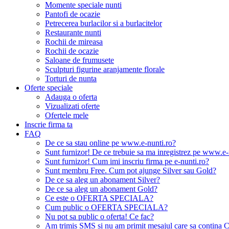
Momente speciale nunti
Pantofi de ocazie
Petrecerea burlacilor si a burlacitelor
Restaurante nunti
Rochii de mireasa
Rochii de ocazie
Saloane de frumusete
Sculpturi figurine aranjamente florale
Torturi de nunta
Oferte speciale
Adauga o oferta
Vizualizati oferte
Ofertele mele
Inscrie firma ta
FAQ
De ce sa stau online pe www.e-nunti.ro?
Sunt furnizor! De ce trebuie sa ma inregistrez pe www.e-
Sunt furnizor! Cum imi inscriu firma pe e-nunti.ro?
Sunt membru Free. Cum pot ajunge Silver sau Gold?
De ce sa aleg un abonament Silver?
De ce sa aleg un abonament Gold?
Ce este o OFERTA SPECIALA?
Cum public o OFERTA SPECIALA?
Nu pot sa public o oferta! Ce fac?
Am trimis SMS si nu am primit mesajul care sa contina C