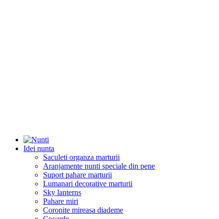
Idei nunta
Saculeti organza marturii
Aranjamente nunti speciale din pene
Suport pahare marturii
Lumanari decorative marturii
Sky lanterns
Pahare miri
Coronite mireasa diademe
Cocarde