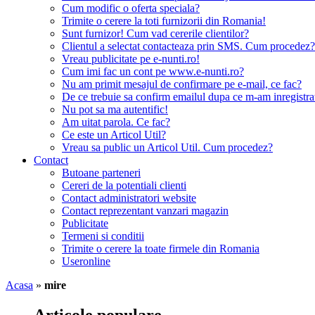
Cum modific o oferta speciala?
Trimite o cerere la toti furnizorii din Romania!
Sunt furnizor! Cum vad cererile clientilor?
Clientul a selectat contacteaza prin SMS. Cum procedez?
Vreau publicitate pe e-nunti.ro!
Cum imi fac un cont pe www.e-nunti.ro?
Nu am primit mesajul de confirmare pe e-mail, ce fac?
De ce trebuie sa confirm emailul dupa ce m-am inregistra
Nu pot sa ma autentific!
Am uitat parola. Ce fac?
Ce este un Articol Util?
Vreau sa public un Articol Util. Cum procedez?
Contact
Butoane parteneri
Cereri de la potentiali clienti
Contact administratori website
Contact reprezentant vanzari magazin
Publicitate
Termeni si conditii
Trimite o cerere la toate firmele din Romania
Useronline
Acasa
»
mire
Articole populare