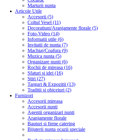
Marturii nunta
Articole Utile
Accesorii (5)
Coltul Vesel (11)
Decoratiuni/Aranjamente florale (5)
Foto-Video (14)
Informatii utile (6)
Invitatii de nunta (7)
Machiaj/Coafura (9)
Muzica nunta (5)
Organizare nunti (6)
Rochii de mireasa (16)
Sfaturi si idei (16)
Stiri (27)
Targuri & Expozitii (13)
Traditii si obiceiuri (2)
Furnizori
Accesorii mireasa
Accesorii nunti
Agentii organizari nunti
Aranjamente florale
Bauturi si firme catering
Bijuterii nunta ocazii speciale