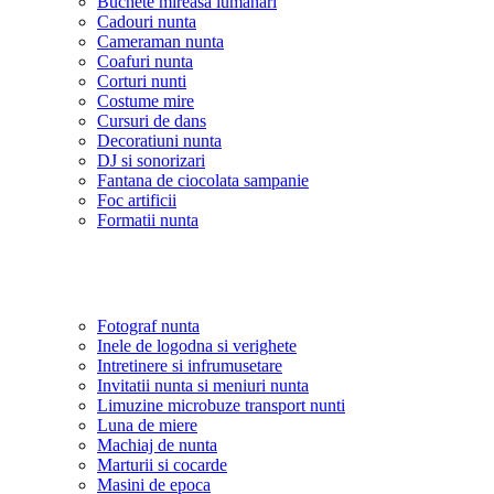
Buchete mireasa lumanari
Cadouri nunta
Cameraman nunta
Coafuri nunta
Corturi nunti
Costume mire
Cursuri de dans
Decoratiuni nunta
DJ si sonorizari
Fantana de ciocolata sampanie
Foc artificii
Formatii nunta
Fotograf nunta
Inele de logodna si verighete
Intretinere si infrumusetare
Invitatii nunta si meniuri nunta
Limuzine microbuze transport nunti
Luna de miere
Machiaj de nunta
Marturii si cocarde
Masini de epoca