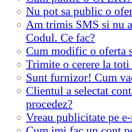
Nu pot sa public o ofer
Am trimis SMS si nu a
Codul. Ce fac?
Cum modific o oferta 
Trimite o cerere la tot
Sunt furnizor! Cum vad 
Clientul a selectat co
procedez?
Vreau publicitate pe e-
Cum imi fac un cont p