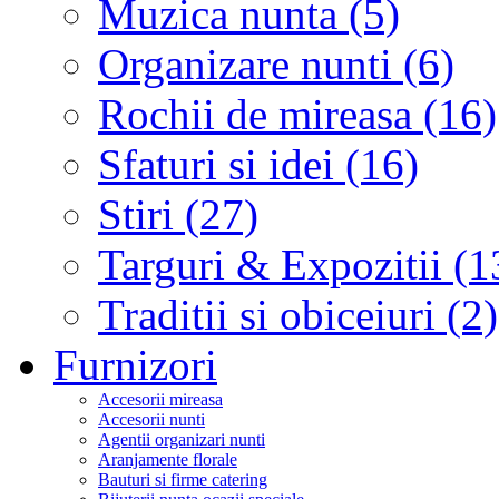
Muzica nunta (5)
Organizare nunti (6)
Rochii de mireasa (16)
Sfaturi si idei (16)
Stiri (27)
Targuri & Expozitii (1
Traditii si obiceiuri (2)
Furnizori
Accesorii mireasa
Accesorii nunti
Agentii organizari nunti
Aranjamente florale
Bauturi si firme catering