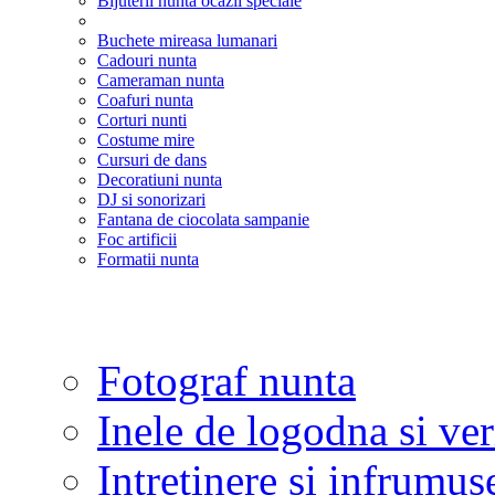
Bijuterii nunta ocazii speciale
Buchete mireasa lumanari
Cadouri nunta
Cameraman nunta
Coafuri nunta
Corturi nunti
Costume mire
Cursuri de dans
Decoratiuni nunta
DJ si sonorizari
Fantana de ciocolata sampanie
Foc artificii
Formatii nunta
Fotograf nunta
Inele de logodna si ve
Intretinere si infrumus