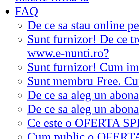
FAQ
De ce sa stau online p
Sunt furnizor! De ce tr
www.e-nunti.ro?
Sunt furnizor! Cum imi
Sunt membru Free. Cum
De ce sa aleg un abon
De ce sa aleg un abon
Ce este o OFERTA S
Cum public o OFER