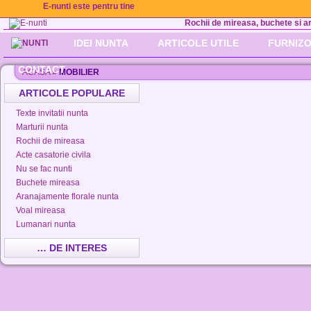
E-nunti este pentru tine
Rochii de mireasa, buchete si aran
IDEI NUNTA
ARTICOLE UTILE
FURNIZO
CONTACT
ACASA
»
MOBILIER
ARTICOLE POPULARE
Texte invitatii nunta
Marturii nunta
Rochii de mireasa
Acte casatorie civila
Nu se fac nunti
Buchete mireasa
Aranajamente florale nunta
Voal mireasa
Lumanari nunta
… DE INTERES