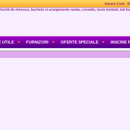
Intrare Cont
R
Rochii de mireasa, buchete si aranjamente nunta, coronite, texte invitatii, toti fur
 UTILE
FURNIZORI
OFERTE SPECIALE
INSCRIE 