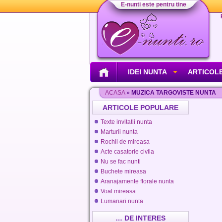
E-nunti este pentru tine
IDEI NUNTA
ARTICOLE
ACASA
»
MUZICA TARGOVISTE NUNTA
ARTICOLE POPULARE
Texte invitatii nunta
Marturii nunta
Rochii de mireasa
Acte casatorie civila
Nu se fac nunti
Buchete mireasa
Aranajamente florale nunta
Voal mireasa
Lumanari nunta
… DE INTERES