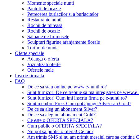
Momente speciale nunti
Pantofi de ocazie
Petrecerea burlacilor si a burlacitelor
Restaurante nunti
Rochii de mireasa
Rochii de ocazie
Saloane de frumusete
Sculpturi figurine aranjamente florale
Torturi de nunta
Oferte speciale
Adauga o oferta
Vizualizati oferte
Ofertele mele
Inscrie firma ta
FAQ
De ce sa stau online pe www.e-nunti.ro?
Sunt furnizor! De ce trebuie sa ma inregistrez pe www.e-
Sunt furnizor! Cum imi inscriu firma pe e-nunti.ro?
Sunt membru Free. Cum pot ajunge Silver sau Gold?
De ce sa aleg un abonament Silver?
De ce sa aleg un abonament Gold?
Ce este o OFERTA SPECIALA?
Cum public o OFERTA SPECIALA?
Nu pot sa public o oferta! Ce fac?
Am trimis SMS si nu am primit mesajul care sa contina C