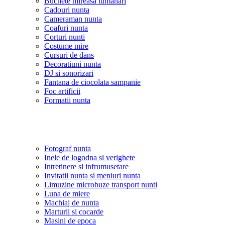
Buchete mireasa lumanari
Cadouri nunta
Cameraman nunta
Coafuri nunta
Corturi nunti
Costume mire
Cursuri de dans
Decoratiuni nunta
DJ si sonorizari
Fantana de ciocolata sampanie
Foc artificii
Formatii nunta
Fotograf nunta
Inele de logodna si verighete
Intretinere si infrumusetare
Invitatii nunta si meniuri nunta
Limuzine microbuze transport nunti
Luna de miere
Machiaj de nunta
Marturii si cocarde
Masini de epoca