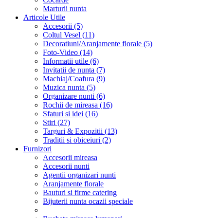
Marturii nunta
Articole Utile
Accesorii (5)
Coltul Vesel (11)
Decoratiuni/Aranjamente florale (5)
Foto-Video (14)
Informatii utile (6)
Invitatii de nunta (7)
Machiaj/Coafura (9)
Muzica nunta (5)
Organizare nunti (6)
Rochii de mireasa (16)
Sfaturi si idei (16)
Stiri (27)
Targuri & Expozitii (13)
Traditii si obiceiuri (2)
Furnizori
Accesorii mireasa
Accesorii nunti
Agentii organizari nunti
Aranjamente florale
Bauturi si firme catering
Bijuterii nunta ocazii speciale