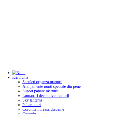
Idei nunta
Saculeti organza marturii
Aranjamente nunti speciale din pene
Suport pahare marturii
Lumanari decorative marturii
Sky lanterns
Pahare miri
Coronite mireasa diademe
Cocarde