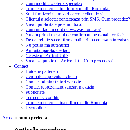
Cum modific o oferta speciala?
Trimite o cerere la toti furnizorii din Romania!
Sunt furnizor! Cum vad cererile clientilor?
Clientul a selectat contacteaza prin SMS. Cum procedez?
Vreau publicitate pe e-nunti.ro!
Cum imi fac un cont pe www.e-nunti.ro?
Nu am primit mesajul de confirmare pe e-mail, ce fac?
De ce trebuie sa confirm emailul dupa ce m-am inregistra
Nu pot sa ma autentific!
Am uitat parola. Ce fac?
Ce este un Articol Util?
Vreau sa public un Articol Util. Cum procedez?
Contact
Butoane parteneri
Cereri de la potentiali clienti
Contact administratori website
Contact reprezentant vanzari magazin
Publicitate
Termeni si conditii
Trimite o cerere la toate firmele din Romania
Useronline
Acasa
»
nunta perfecta
Articole populare