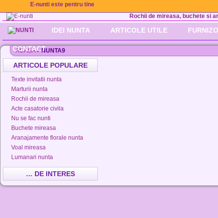
E-nunti este pentru tine
Rochii de mireasa, buchete si aran
IDEI NUNTA
ARTICOLE UTILE
FURNIZO
CONTACT
ACASA
»
NUNTA9
ARTICOLE POPULARE
Texte invitatii nunta
Marturii nunta
Rochii de mireasa
Acte casatorie civila
Nu se fac nunti
Buchete mireasa
Aranajamente florale nunta
Voal mireasa
Lumanari nunta
… DE INTERES