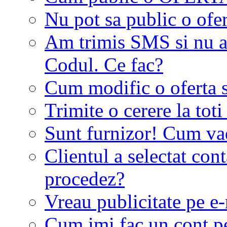
Nu pot sa public o ofer
Am trimis SMS si nu a
Codul. Ce fac?
Cum modific o oferta 
Trimite o cerere la tot
Sunt furnizor! Cum vad 
Clientul a selectat co
procedez?
Vreau publicitate pe e-
Cum imi fac un cont p