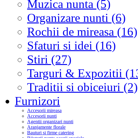
Muzica nunta (5)
Organizare nunti (6)
Rochii de mireasa (16)
Sfaturi si idei (16)
Stiri (27)
Targuri & Expozitii (1
Traditii si obiceiuri (2)
Furnizori
Accesorii mireasa
Accesorii nunti
Agentii organizari nunti
Aranjamente florale
Bauturi si firme catering