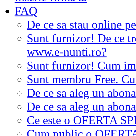
FAQ
De ce sa stau online p
Sunt furnizor! De ce tr
www.e-nunti.ro?
Sunt furnizor! Cum imi
Sunt membru Free. Cum
De ce sa aleg un abon
De ce sa aleg un abon
Ce este o OFERTA S
Cum public o OFER