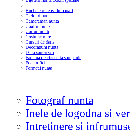
Bijuterii nunta ocazii speciale
Buchete mireasa lumanari
Cadouri nunta
Cameraman nunta
Coafuri nunta
Corturi nunti
Costume mire
Cursuri de dans
Decoratiuni nunta
DJ si sonorizari
Fantana de ciocolata sampanie
Foc artificii
Formatii nunta
Fotograf nunta
Inele de logodna si ve
Intretinere si infrumus