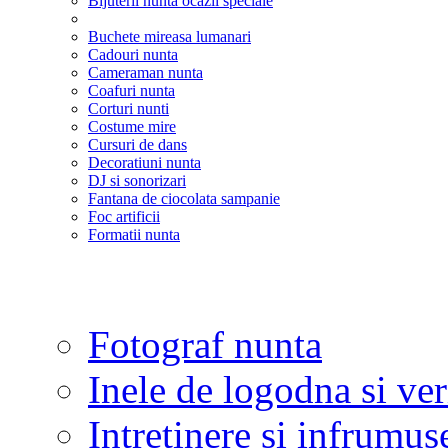
Bijuterii nunta ocazii speciale
Buchete mireasa lumanari
Cadouri nunta
Cameraman nunta
Coafuri nunta
Corturi nunti
Costume mire
Cursuri de dans
Decoratiuni nunta
DJ si sonorizari
Fantana de ciocolata sampanie
Foc artificii
Formatii nunta
Fotograf nunta
Inele de logodna si ve
Intretinere si infrumus