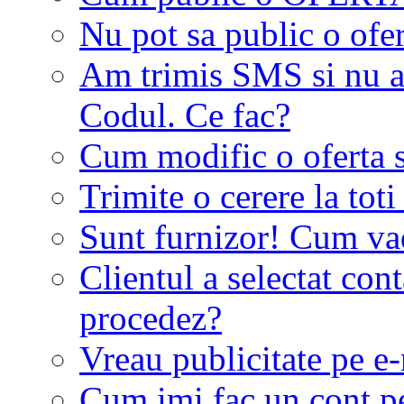
Nu pot sa public o ofer
Am trimis SMS si nu a
Codul. Ce fac?
Cum modific o oferta 
Trimite o cerere la tot
Sunt furnizor! Cum vad 
Clientul a selectat co
procedez?
Vreau publicitate pe e-
Cum imi fac un cont p