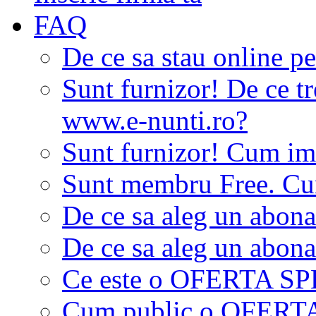
FAQ
De ce sa stau online p
Sunt furnizor! De ce tr
www.e-nunti.ro?
Sunt furnizor! Cum imi
Sunt membru Free. Cum
De ce sa aleg un abon
De ce sa aleg un abon
Ce este o OFERTA S
Cum public o OFER