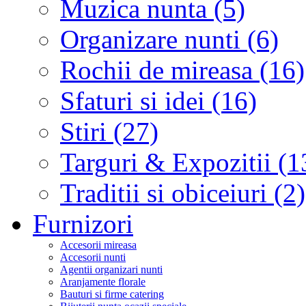
Muzica nunta (5)
Organizare nunti (6)
Rochii de mireasa (16)
Sfaturi si idei (16)
Stiri (27)
Targuri & Expozitii (1
Traditii si obiceiuri (2)
Furnizori
Accesorii mireasa
Accesorii nunti
Agentii organizari nunti
Aranjamente florale
Bauturi si firme catering