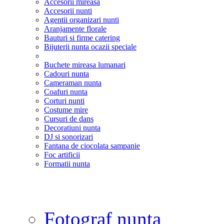
Accesorii mireasa
Accesorii nunti
Agentii organizari nunti
Aranjamente florale
Bauturi si firme catering
Bijuterii nunta ocazii speciale
Buchete mireasa lumanari
Cadouri nunta
Cameraman nunta
Coafuri nunta
Corturi nunti
Costume mire
Cursuri de dans
Decoratiuni nunta
DJ si sonorizari
Fantana de ciocolata sampanie
Foc artificii
Formatii nunta
Fotograf nunta