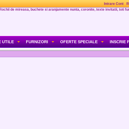
Intrare Cont
R
Rochii de mireasa, buchete si aranjamente nunta, coronite, texte invitatii, toti fur
 UTILE
FURNIZORI
OFERTE SPECIALE
INSCRIE 