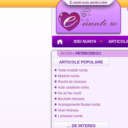
E-nunti este pentru tine
IDEI NUNTA
ARTICOLE
ACASA
»
PETRECERI DJ
ARTICOLE POPULARE
Texte invitatii nunta
Marturii nunta
Rochii de mireasa
Acte casatorie civila
Nu se fac nunti
Buchete mireasa
Aranajamente florale nunta
Voal mireasa
Lumanari nunta
… DE INTERES