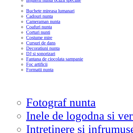
Bijuterii nunta ocazii speciale
Buchete mireasa lumanari
Cadouri nunta
Cameraman nunta
Coafuri nunta
Corturi nunti
Costume mire
Cursuri de dans
Decoratiuni nunta
DJ si sonorizari
Fantana de ciocolata sampanie
Foc artificii
Formatii nunta
Fotograf nunta
Inele de logodna si ve
Intretinere si infrumus