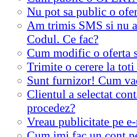
Nu pot sa public o ofer
Am trimis SMS si nu a
Codul. Ce fac?
Cum modific o oferta 
Trimite o cerere la tot
Sunt furnizor! Cum vad 
Clientul a selectat co
procedez?
Vreau publicitate pe e-
Cum imi fac un cont p