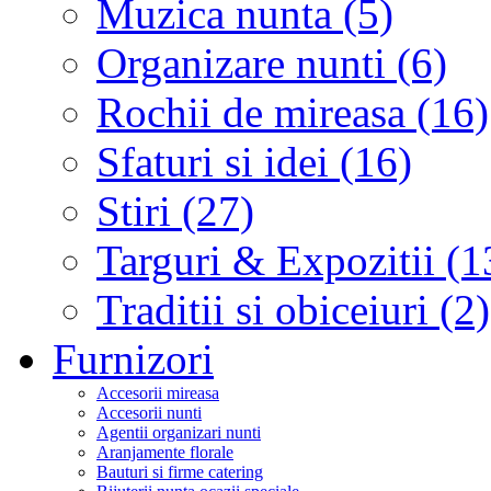
Muzica nunta (5)
Organizare nunti (6)
Rochii de mireasa (16)
Sfaturi si idei (16)
Stiri (27)
Targuri & Expozitii (1
Traditii si obiceiuri (2)
Furnizori
Accesorii mireasa
Accesorii nunti
Agentii organizari nunti
Aranjamente florale
Bauturi si firme catering