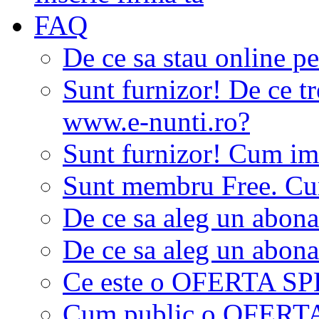
FAQ
De ce sa stau online p
Sunt furnizor! De ce tr
www.e-nunti.ro?
Sunt furnizor! Cum imi
Sunt membru Free. Cum
De ce sa aleg un abon
De ce sa aleg un abon
Ce este o OFERTA S
Cum public o OFER