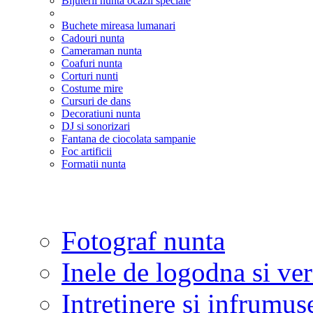
Bijuterii nunta ocazii speciale
Buchete mireasa lumanari
Cadouri nunta
Cameraman nunta
Coafuri nunta
Corturi nunti
Costume mire
Cursuri de dans
Decoratiuni nunta
DJ si sonorizari
Fantana de ciocolata sampanie
Foc artificii
Formatii nunta
Fotograf nunta
Inele de logodna si ve
Intretinere si infrumus