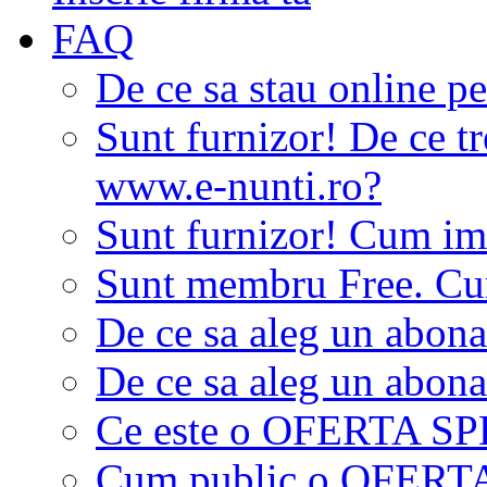
FAQ
De ce sa stau online p
Sunt furnizor! De ce tr
www.e-nunti.ro?
Sunt furnizor! Cum imi
Sunt membru Free. Cum
De ce sa aleg un abon
De ce sa aleg un abon
Ce este o OFERTA S
Cum public o OFER