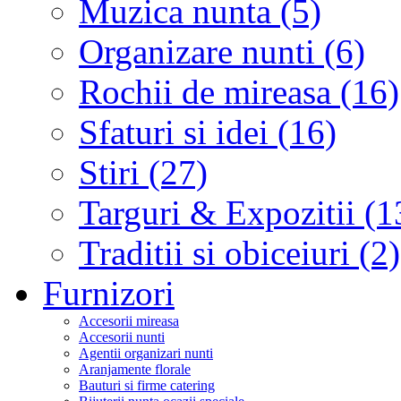
Muzica nunta (5)
Organizare nunti (6)
Rochii de mireasa (16)
Sfaturi si idei (16)
Stiri (27)
Targuri & Expozitii (1
Traditii si obiceiuri (2)
Furnizori
Accesorii mireasa
Accesorii nunti
Agentii organizari nunti
Aranjamente florale
Bauturi si firme catering