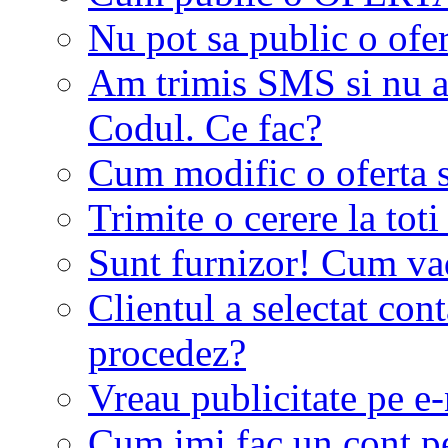
Nu pot sa public o ofer
Am trimis SMS si nu a
Codul. Ce fac?
Cum modific o oferta 
Trimite o cerere la tot
Sunt furnizor! Cum vad 
Clientul a selectat co
procedez?
Vreau publicitate pe e-
Cum imi fac un cont p