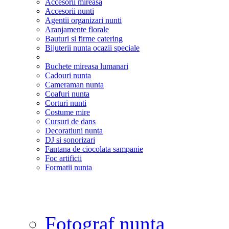
Accesorii mireasa
Accesorii nunti
Agentii organizari nunti
Aranjamente florale
Bauturi si firme catering
Bijuterii nunta ocazii speciale
Buchete mireasa lumanari
Cadouri nunta
Cameraman nunta
Coafuri nunta
Corturi nunti
Costume mire
Cursuri de dans
Decoratiuni nunta
DJ si sonorizari
Fantana de ciocolata sampanie
Foc artificii
Formatii nunta
Fotograf nunta