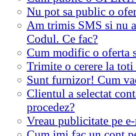
Nu pot sa public o ofer
Am trimis SMS si nu a
Codul. Ce fac?
Cum modific o oferta 
Trimite o cerere la tot
Sunt furnizor! Cum vad 
Clientul a selectat co
procedez?
Vreau publicitate pe e-
Cum imi fac un cont p