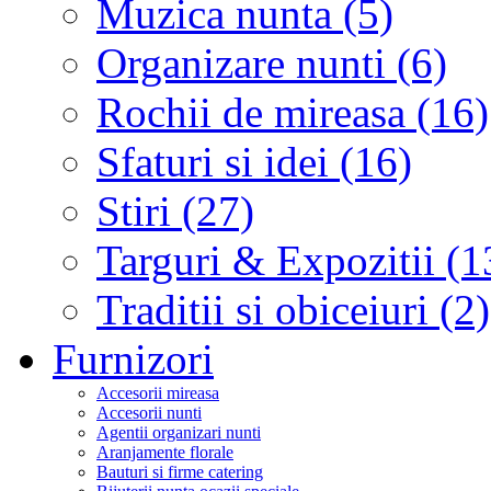
Muzica nunta (5)
Organizare nunti (6)
Rochii de mireasa (16)
Sfaturi si idei (16)
Stiri (27)
Targuri & Expozitii (1
Traditii si obiceiuri (2)
Furnizori
Accesorii mireasa
Accesorii nunti
Agentii organizari nunti
Aranjamente florale
Bauturi si firme catering