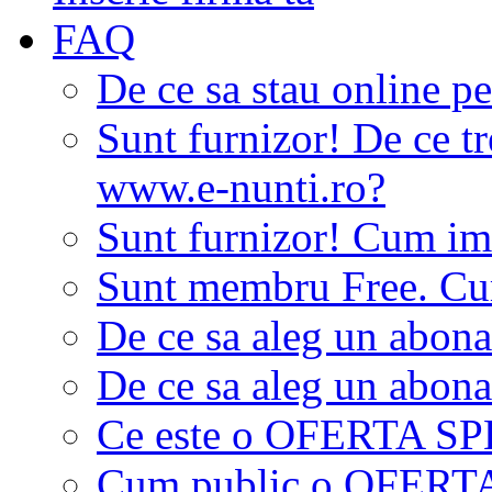
FAQ
De ce sa stau online p
Sunt furnizor! De ce tr
www.e-nunti.ro?
Sunt furnizor! Cum imi
Sunt membru Free. Cum
De ce sa aleg un abon
De ce sa aleg un abon
Ce este o OFERTA S
Cum public o OFER