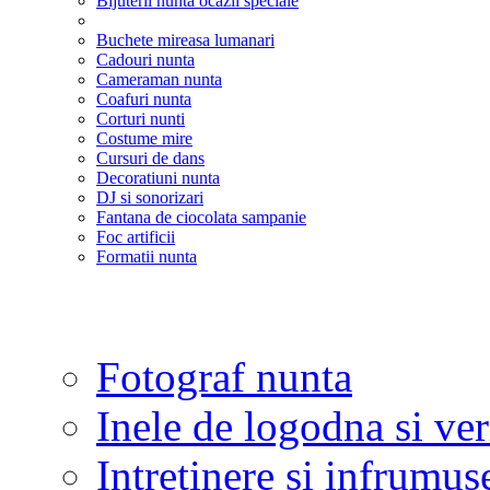
Bijuterii nunta ocazii speciale
Buchete mireasa lumanari
Cadouri nunta
Cameraman nunta
Coafuri nunta
Corturi nunti
Costume mire
Cursuri de dans
Decoratiuni nunta
DJ si sonorizari
Fantana de ciocolata sampanie
Foc artificii
Formatii nunta
Fotograf nunta
Inele de logodna si ve
Intretinere si infrumus