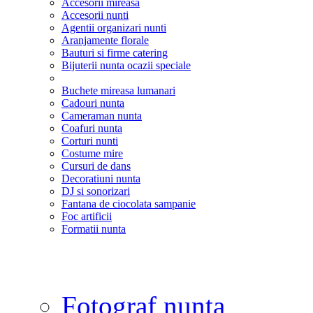
Accesorii mireasa
Accesorii nunti
Agentii organizari nunti
Aranjamente florale
Bauturi si firme catering
Bijuterii nunta ocazii speciale
Buchete mireasa lumanari
Cadouri nunta
Cameraman nunta
Coafuri nunta
Corturi nunti
Costume mire
Cursuri de dans
Decoratiuni nunta
DJ si sonorizari
Fantana de ciocolata sampanie
Foc artificii
Formatii nunta
Fotograf nunta