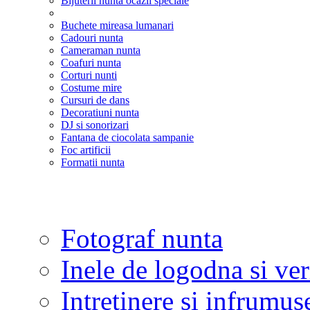
Bijuterii nunta ocazii speciale
Buchete mireasa lumanari
Cadouri nunta
Cameraman nunta
Coafuri nunta
Corturi nunti
Costume mire
Cursuri de dans
Decoratiuni nunta
DJ si sonorizari
Fantana de ciocolata sampanie
Foc artificii
Formatii nunta
Fotograf nunta
Inele de logodna si ve
Intretinere si infrumus