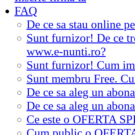
FAQ
De ce sa stau online p
Sunt furnizor! De ce tr
www.e-nunti.ro?
Sunt furnizor! Cum imi
Sunt membru Free. Cum
De ce sa aleg un abon
De ce sa aleg un abon
Ce este o OFERTA S
Cum public o OFER