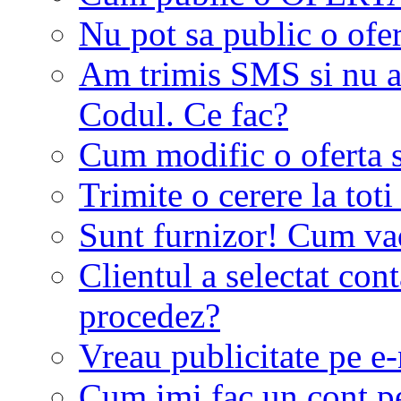
Nu pot sa public o ofer
Am trimis SMS si nu a
Codul. Ce fac?
Cum modific o oferta 
Trimite o cerere la tot
Sunt furnizor! Cum vad 
Clientul a selectat co
procedez?
Vreau publicitate pe e-
Cum imi fac un cont p