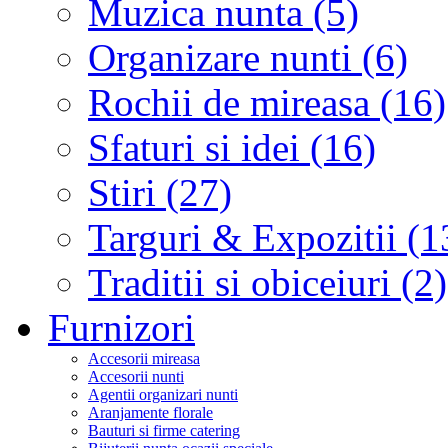
Muzica nunta (5)
Organizare nunti (6)
Rochii de mireasa (16)
Sfaturi si idei (16)
Stiri (27)
Targuri & Expozitii (1
Traditii si obiceiuri (2)
Furnizori
Accesorii mireasa
Accesorii nunti
Agentii organizari nunti
Aranjamente florale
Bauturi si firme catering