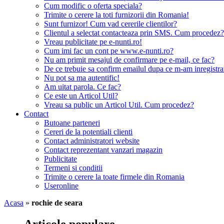
Cum modific o oferta speciala?
Trimite o cerere la toti furnizorii din Romania!
Sunt furnizor! Cum vad cererile clientilor?
Clientul a selectat contacteaza prin SMS. Cum procedez?
Vreau publicitate pe e-nunti.ro!
Cum imi fac un cont pe www.e-nunti.ro?
Nu am primit mesajul de confirmare pe e-mail, ce fac?
De ce trebuie sa confirm emailul dupa ce m-am inregistra
Nu pot sa ma autentific!
Am uitat parola. Ce fac?
Ce este un Articol Util?
Vreau sa public un Articol Util. Cum procedez?
Contact
Butoane parteneri
Cereri de la potentiali clienti
Contact administratori website
Contact reprezentant vanzari magazin
Publicitate
Termeni si conditii
Trimite o cerere la toate firmele din Romania
Useronline
Acasa
»
rochie de seara
Articole populare