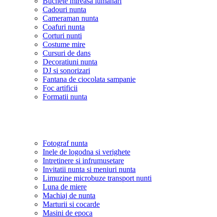
Buchete mireasa lumanari
Cadouri nunta
Cameraman nunta
Coafuri nunta
Corturi nunti
Costume mire
Cursuri de dans
Decoratiuni nunta
DJ si sonorizari
Fantana de ciocolata sampanie
Foc artificii
Formatii nunta
Fotograf nunta
Inele de logodna si verighete
Intretinere si infrumusetare
Invitatii nunta si meniuri nunta
Limuzine microbuze transport nunti
Luna de miere
Machiaj de nunta
Marturii si cocarde
Masini de epoca