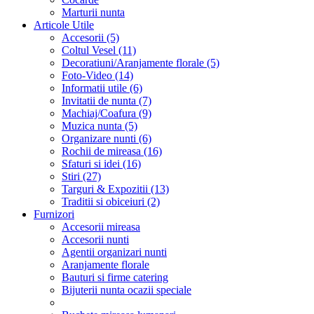
Marturii nunta
Articole Utile
Accesorii (5)
Coltul Vesel (11)
Decoratiuni/Aranjamente florale (5)
Foto-Video (14)
Informatii utile (6)
Invitatii de nunta (7)
Machiaj/Coafura (9)
Muzica nunta (5)
Organizare nunti (6)
Rochii de mireasa (16)
Sfaturi si idei (16)
Stiri (27)
Targuri & Expozitii (13)
Traditii si obiceiuri (2)
Furnizori
Accesorii mireasa
Accesorii nunti
Agentii organizari nunti
Aranjamente florale
Bauturi si firme catering
Bijuterii nunta ocazii speciale