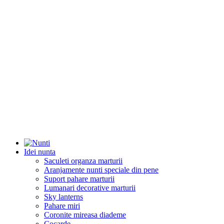
Idei nunta
Saculeti organza marturii
Aranjamente nunti speciale din pene
Suport pahare marturii
Lumanari decorative marturii
Sky lanterns
Pahare miri
Coronite mireasa diademe
Cocarde