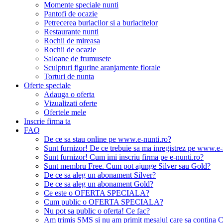
Momente speciale nunti
Pantofi de ocazie
Petrecerea burlacilor si a burlacitelor
Restaurante nunti
Rochii de mireasa
Rochii de ocazie
Saloane de frumusete
Sculpturi figurine aranjamente florale
Torturi de nunta
Oferte speciale
Adauga o oferta
Vizualizati oferte
Ofertele mele
Inscrie firma ta
FAQ
De ce sa stau online pe www.e-nunti.ro?
Sunt furnizor! De ce trebuie sa ma inregistrez pe www.e-
Sunt furnizor! Cum imi inscriu firma pe e-nunti.ro?
Sunt membru Free. Cum pot ajunge Silver sau Gold?
De ce sa aleg un abonament Silver?
De ce sa aleg un abonament Gold?
Ce este o OFERTA SPECIALA?
Cum public o OFERTA SPECIALA?
Nu pot sa public o oferta! Ce fac?
Am trimis SMS si nu am primit mesajul care sa contina C