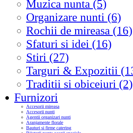
Muzica nunta (5)
Organizare nunti (6)
Rochii de mireasa (16)
Sfaturi si idei (16)
Stiri (27)
Targuri & Expozitii (1
Traditii si obiceiuri (2)
Furnizori
Accesorii mireasa
Accesorii nunti
Agentii organizari nunti
Aranjamente florale
Bauturi si firme catering