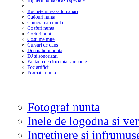
Bijuterii nunta ocazii speciale
Buchete mireasa lumanari
Cadouri nunta
Cameraman nunta
Coafuri nunta
Corturi nunti
Costume mire
Cursuri de dans
Decoratiuni nunta
DJ si sonorizari
Fantana de ciocolata sampanie
Foc artificii
Formatii nunta
Fotograf nunta
Inele de logodna si ve
Intretinere si infrumus