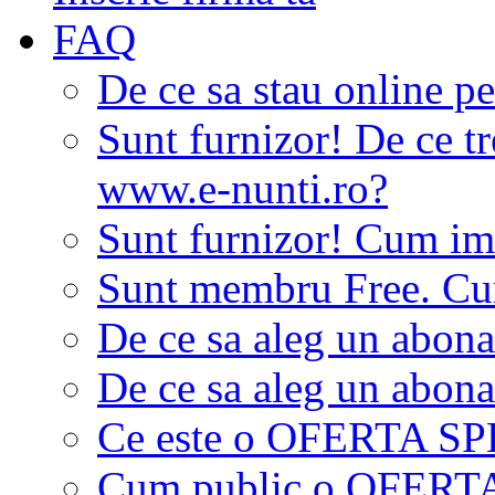
FAQ
De ce sa stau online p
Sunt furnizor! De ce tr
www.e-nunti.ro?
Sunt furnizor! Cum imi
Sunt membru Free. Cum
De ce sa aleg un abon
De ce sa aleg un abon
Ce este o OFERTA S
Cum public o OFER