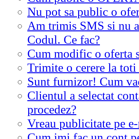
Nu pot sa public o ofer
Am trimis SMS si nu a
Codul. Ce fac?
Cum modific o oferta 
Trimite o cerere la tot
Sunt furnizor! Cum vad 
Clientul a selectat co
procedez?
Vreau publicitate pe e-
Cum imi fac un cont p