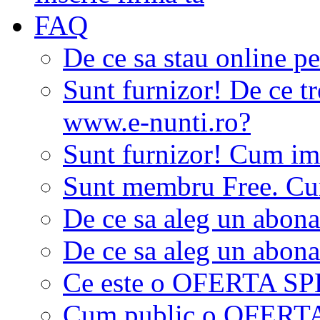
FAQ
De ce sa stau online p
Sunt furnizor! De ce tr
www.e-nunti.ro?
Sunt furnizor! Cum imi
Sunt membru Free. Cum
De ce sa aleg un abon
De ce sa aleg un abon
Ce este o OFERTA S
Cum public o OFER