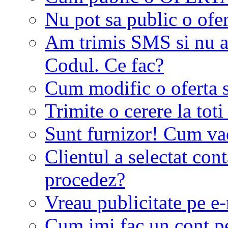
Nu pot sa public o ofer
Am trimis SMS si nu a
Codul. Ce fac?
Cum modific o oferta 
Trimite o cerere la tot
Sunt furnizor! Cum vad 
Clientul a selectat co
procedez?
Vreau publicitate pe e-
Cum imi fac un cont p