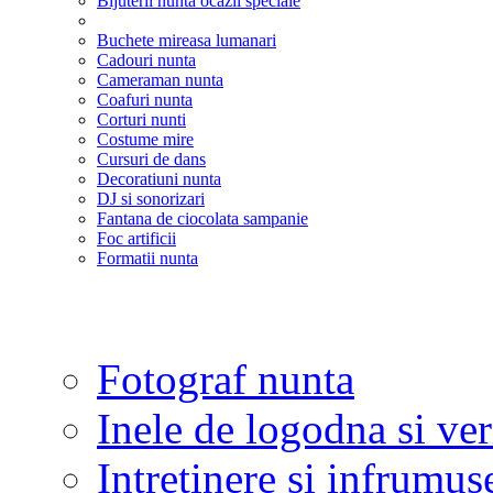
Bijuterii nunta ocazii speciale
Buchete mireasa lumanari
Cadouri nunta
Cameraman nunta
Coafuri nunta
Corturi nunti
Costume mire
Cursuri de dans
Decoratiuni nunta
DJ si sonorizari
Fantana de ciocolata sampanie
Foc artificii
Formatii nunta
Fotograf nunta
Inele de logodna si ve
Intretinere si infrumus