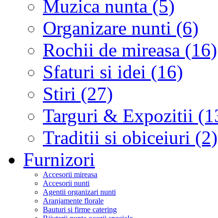
Muzica nunta (5)
Organizare nunti (6)
Rochii de mireasa (16)
Sfaturi si idei (16)
Stiri (27)
Targuri & Expozitii (1
Traditii si obiceiuri (2)
Furnizori
Accesorii mireasa
Accesorii nunti
Agentii organizari nunti
Aranjamente florale
Bauturi si firme catering