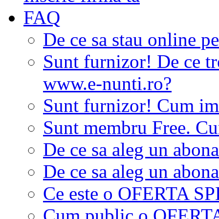
FAQ
De ce sa stau online p
Sunt furnizor! De ce tr
www.e-nunti.ro?
Sunt furnizor! Cum imi
Sunt membru Free. Cum
De ce sa aleg un abon
De ce sa aleg un abon
Ce este o OFERTA S
Cum public o OFER