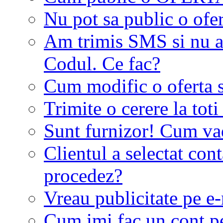
Nu pot sa public o ofer
Am trimis SMS si nu a
Codul. Ce fac?
Cum modific o oferta 
Trimite o cerere la tot
Sunt furnizor! Cum vad 
Clientul a selectat co
procedez?
Vreau publicitate pe e-
Cum imi fac un cont p