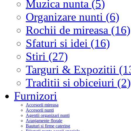
Muzica nunta (5)
Organizare nunti (6)
Rochii de mireasa (16)
Sfaturi si idei (16)
Stiri (27)
Targuri & Expozitii (1
Traditii si obiceiuri (2)
Furnizori
Accesorii mireasa
Accesorii nunti
Agentii organizari nunti
Aranjamente florale
Bauturi si firme catering