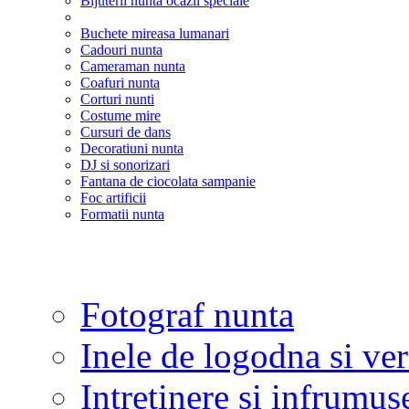
Bijuterii nunta ocazii speciale
Buchete mireasa lumanari
Cadouri nunta
Cameraman nunta
Coafuri nunta
Corturi nunti
Costume mire
Cursuri de dans
Decoratiuni nunta
DJ si sonorizari
Fantana de ciocolata sampanie
Foc artificii
Formatii nunta
Fotograf nunta
Inele de logodna si ve
Intretinere si infrumus