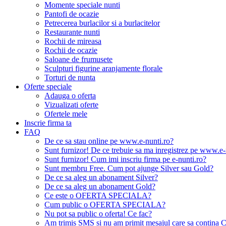
Momente speciale nunti
Pantofi de ocazie
Petrecerea burlacilor si a burlacitelor
Restaurante nunti
Rochii de mireasa
Rochii de ocazie
Saloane de frumusete
Sculpturi figurine aranjamente florale
Torturi de nunta
Oferte speciale
Adauga o oferta
Vizualizati oferte
Ofertele mele
Inscrie firma ta
FAQ
De ce sa stau online pe www.e-nunti.ro?
Sunt furnizor! De ce trebuie sa ma inregistrez pe www.e-
Sunt furnizor! Cum imi inscriu firma pe e-nunti.ro?
Sunt membru Free. Cum pot ajunge Silver sau Gold?
De ce sa aleg un abonament Silver?
De ce sa aleg un abonament Gold?
Ce este o OFERTA SPECIALA?
Cum public o OFERTA SPECIALA?
Nu pot sa public o oferta! Ce fac?
Am trimis SMS si nu am primit mesajul care sa contina C