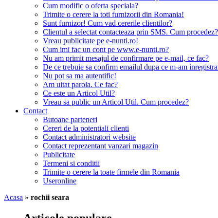
Cum modific o oferta speciala?
Trimite o cerere la toti furnizorii din Romania!
Sunt furnizor! Cum vad cererile clientilor?
Clientul a selectat contacteaza prin SMS. Cum procedez?
Vreau publicitate pe e-nunti.ro!
Cum imi fac un cont pe www.e-nunti.ro?
Nu am primit mesajul de confirmare pe e-mail, ce fac?
De ce trebuie sa confirm emailul dupa ce m-am inregistra
Nu pot sa ma autentific!
Am uitat parola. Ce fac?
Ce este un Articol Util?
Vreau sa public un Articol Util. Cum procedez?
Contact
Butoane parteneri
Cereri de la potentiali clienti
Contact administratori website
Contact reprezentant vanzari magazin
Publicitate
Termeni si conditii
Trimite o cerere la toate firmele din Romania
Useronline
Acasa
»
rochii seara
Articole populare