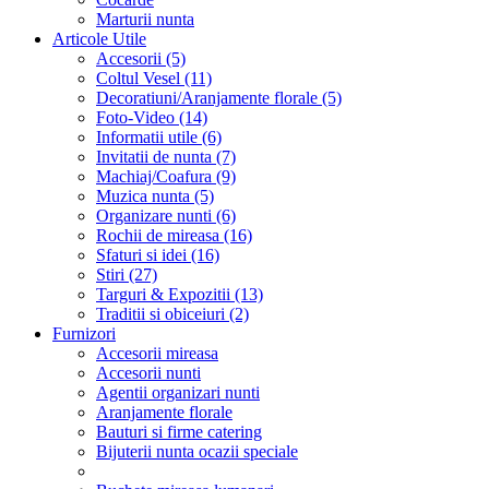
Marturii nunta
Articole Utile
Accesorii (5)
Coltul Vesel (11)
Decoratiuni/Aranjamente florale (5)
Foto-Video (14)
Informatii utile (6)
Invitatii de nunta (7)
Machiaj/Coafura (9)
Muzica nunta (5)
Organizare nunti (6)
Rochii de mireasa (16)
Sfaturi si idei (16)
Stiri (27)
Targuri & Expozitii (13)
Traditii si obiceiuri (2)
Furnizori
Accesorii mireasa
Accesorii nunti
Agentii organizari nunti
Aranjamente florale
Bauturi si firme catering
Bijuterii nunta ocazii speciale