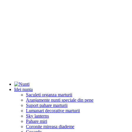
Idei nunta
Saculeti organza marturii
Aranjamente nunti speciale din pene
Suport pahare marturii
Lumanari decorative marturii
Sky lanterns
Pahare miri
Coronite mireasa diademe
Cocarde