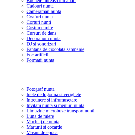
Buchete mireasa lumanari
Cadouri nunta
Cameraman nunta
Coafuri nunta
Corturi nunti
Costume mire
Cursuri de dans
Decoratiuni nunta
DJ si sonorizari
Fantana de ciocolata sampanie
Foc artificii
Formatii nunta
Fotograf nunta
Inele de logodna si verighete
Intretinere si infrumusetare
Invitatii nunta si meniuri nunta
Limuzine microbuze transport nunti
Luna de miere
Machiaj de nunta
Marturii si cocarde
Masini de epoca