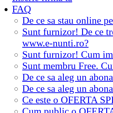
FAQ
De ce sa stau online p
Sunt furnizor! De ce tr
www.e-nunti.ro?
Sunt furnizor! Cum imi
Sunt membru Free. Cum
De ce sa aleg un abon
De ce sa aleg un abon
Ce este o OFERTA S
Cum public o OFER