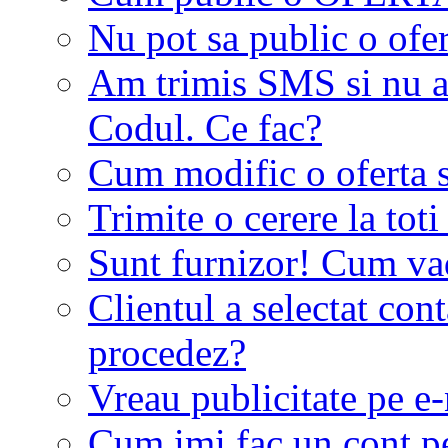
Nu pot sa public o ofer
Am trimis SMS si nu a
Codul. Ce fac?
Cum modific o oferta 
Trimite o cerere la tot
Sunt furnizor! Cum vad 
Clientul a selectat co
procedez?
Vreau publicitate pe e-
Cum imi fac un cont p