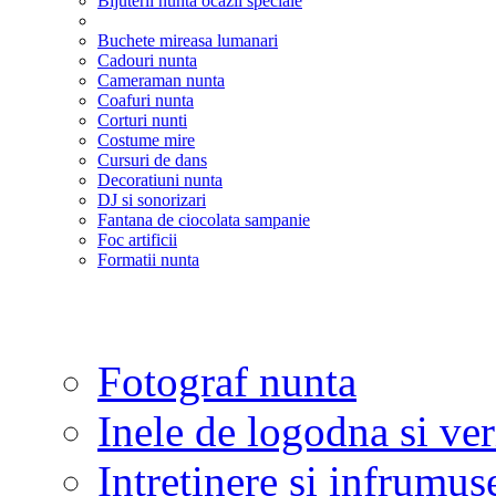
Bijuterii nunta ocazii speciale
Buchete mireasa lumanari
Cadouri nunta
Cameraman nunta
Coafuri nunta
Corturi nunti
Costume mire
Cursuri de dans
Decoratiuni nunta
DJ si sonorizari
Fantana de ciocolata sampanie
Foc artificii
Formatii nunta
Fotograf nunta
Inele de logodna si ve
Intretinere si infrumus