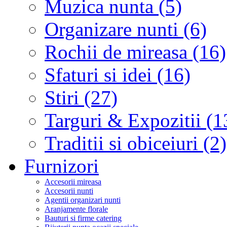
Muzica nunta (5)
Organizare nunti (6)
Rochii de mireasa (16)
Sfaturi si idei (16)
Stiri (27)
Targuri & Expozitii (1
Traditii si obiceiuri (2)
Furnizori
Accesorii mireasa
Accesorii nunti
Agentii organizari nunti
Aranjamente florale
Bauturi si firme catering