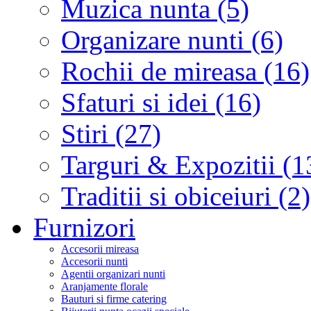
Muzica nunta (5)
Organizare nunti (6)
Rochii de mireasa (16)
Sfaturi si idei (16)
Stiri (27)
Targuri & Expozitii (1
Traditii si obiceiuri (2)
Furnizori
Accesorii mireasa
Accesorii nunti
Agentii organizari nunti
Aranjamente florale
Bauturi si firme catering