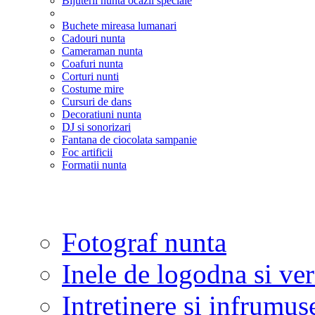
Bijuterii nunta ocazii speciale
Buchete mireasa lumanari
Cadouri nunta
Cameraman nunta
Coafuri nunta
Corturi nunti
Costume mire
Cursuri de dans
Decoratiuni nunta
DJ si sonorizari
Fantana de ciocolata sampanie
Foc artificii
Formatii nunta
Fotograf nunta
Inele de logodna si ve
Intretinere si infrumus