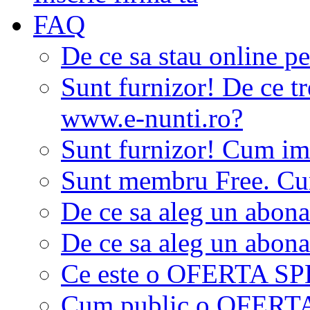
FAQ
De ce sa stau online p
Sunt furnizor! De ce tr
www.e-nunti.ro?
Sunt furnizor! Cum imi
Sunt membru Free. Cum
De ce sa aleg un abon
De ce sa aleg un abon
Ce este o OFERTA S
Cum public o OFER