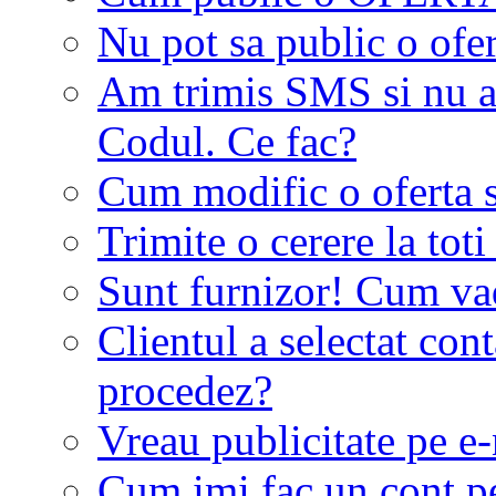
Nu pot sa public o ofer
Am trimis SMS si nu a
Codul. Ce fac?
Cum modific o oferta 
Trimite o cerere la tot
Sunt furnizor! Cum vad 
Clientul a selectat co
procedez?
Vreau publicitate pe e-
Cum imi fac un cont p