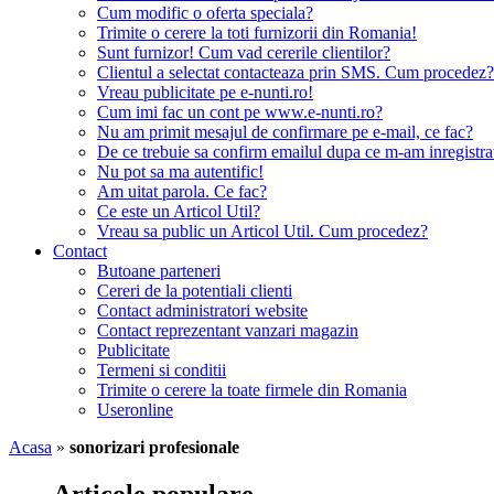
Cum modific o oferta speciala?
Trimite o cerere la toti furnizorii din Romania!
Sunt furnizor! Cum vad cererile clientilor?
Clientul a selectat contacteaza prin SMS. Cum procedez?
Vreau publicitate pe e-nunti.ro!
Cum imi fac un cont pe www.e-nunti.ro?
Nu am primit mesajul de confirmare pe e-mail, ce fac?
De ce trebuie sa confirm emailul dupa ce m-am inregistra
Nu pot sa ma autentific!
Am uitat parola. Ce fac?
Ce este un Articol Util?
Vreau sa public un Articol Util. Cum procedez?
Contact
Butoane parteneri
Cereri de la potentiali clienti
Contact administratori website
Contact reprezentant vanzari magazin
Publicitate
Termeni si conditii
Trimite o cerere la toate firmele din Romania
Useronline
Acasa
»
sonorizari profesionale
Articole populare