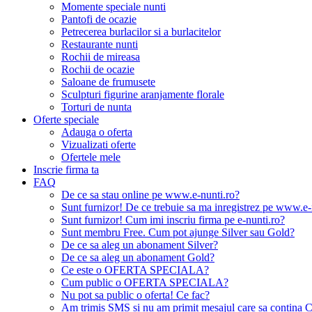
Momente speciale nunti
Pantofi de ocazie
Petrecerea burlacilor si a burlacitelor
Restaurante nunti
Rochii de mireasa
Rochii de ocazie
Saloane de frumusete
Sculpturi figurine aranjamente florale
Torturi de nunta
Oferte speciale
Adauga o oferta
Vizualizati oferte
Ofertele mele
Inscrie firma ta
FAQ
De ce sa stau online pe www.e-nunti.ro?
Sunt furnizor! De ce trebuie sa ma inregistrez pe www.e-
Sunt furnizor! Cum imi inscriu firma pe e-nunti.ro?
Sunt membru Free. Cum pot ajunge Silver sau Gold?
De ce sa aleg un abonament Silver?
De ce sa aleg un abonament Gold?
Ce este o OFERTA SPECIALA?
Cum public o OFERTA SPECIALA?
Nu pot sa public o oferta! Ce fac?
Am trimis SMS si nu am primit mesajul care sa contina C