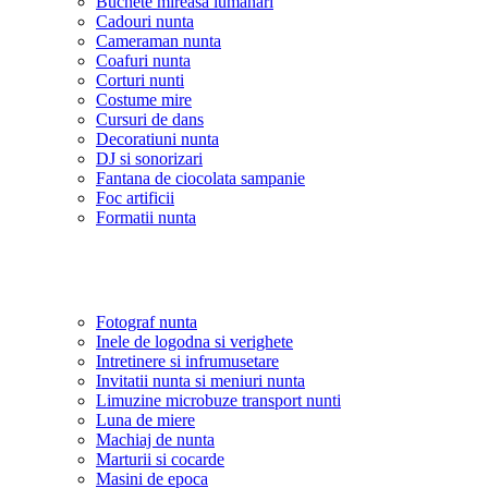
Buchete mireasa lumanari
Cadouri nunta
Cameraman nunta
Coafuri nunta
Corturi nunti
Costume mire
Cursuri de dans
Decoratiuni nunta
DJ si sonorizari
Fantana de ciocolata sampanie
Foc artificii
Formatii nunta
Fotograf nunta
Inele de logodna si verighete
Intretinere si infrumusetare
Invitatii nunta si meniuri nunta
Limuzine microbuze transport nunti
Luna de miere
Machiaj de nunta
Marturii si cocarde
Masini de epoca