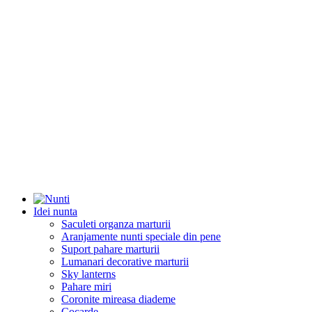
Idei nunta
Saculeti organza marturii
Aranjamente nunti speciale din pene
Suport pahare marturii
Lumanari decorative marturii
Sky lanterns
Pahare miri
Coronite mireasa diademe
Cocarde