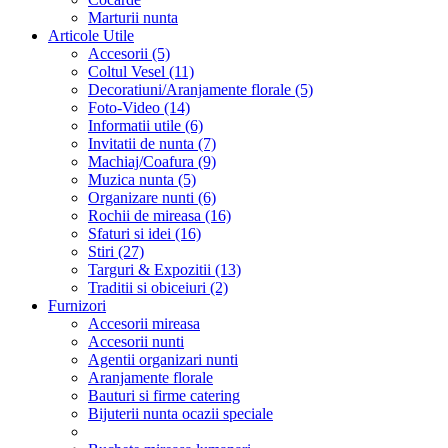
Marturii nunta
Articole Utile
Accesorii (5)
Coltul Vesel (11)
Decoratiuni/Aranjamente florale (5)
Foto-Video (14)
Informatii utile (6)
Invitatii de nunta (7)
Machiaj/Coafura (9)
Muzica nunta (5)
Organizare nunti (6)
Rochii de mireasa (16)
Sfaturi si idei (16)
Stiri (27)
Targuri & Expozitii (13)
Traditii si obiceiuri (2)
Furnizori
Accesorii mireasa
Accesorii nunti
Agentii organizari nunti
Aranjamente florale
Bauturi si firme catering
Bijuterii nunta ocazii speciale