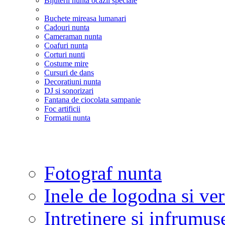
Bijuterii nunta ocazii speciale
Buchete mireasa lumanari
Cadouri nunta
Cameraman nunta
Coafuri nunta
Corturi nunti
Costume mire
Cursuri de dans
Decoratiuni nunta
DJ si sonorizari
Fantana de ciocolata sampanie
Foc artificii
Formatii nunta
Fotograf nunta
Inele de logodna si ve
Intretinere si infrumus