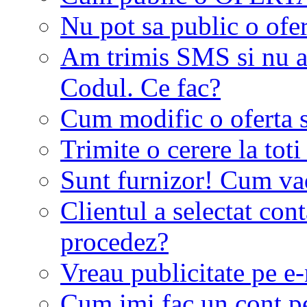
Nu pot sa public o ofer
Am trimis SMS si nu a
Codul. Ce fac?
Cum modific o oferta 
Trimite o cerere la tot
Sunt furnizor! Cum vad 
Clientul a selectat co
procedez?
Vreau publicitate pe e-
Cum imi fac un cont p