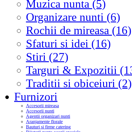
Muzica nunta (5)
Organizare nunti (6)
Rochii de mireasa (16)
Sfaturi si idei (16)
Stiri (27)
Targuri & Expozitii (1
Traditii si obiceiuri (2)
Furnizori
Accesorii mireasa
Accesorii nunti
Agentii organizari nunti
Aranjamente florale
Bauturi si firme catering