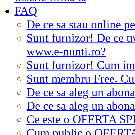
FAQ
De ce sa stau online p
Sunt furnizor! De ce tr
www.e-nunti.ro?
Sunt furnizor! Cum imi
Sunt membru Free. Cum
De ce sa aleg un abon
De ce sa aleg un abon
Ce este o OFERTA S
Cum public o OFER