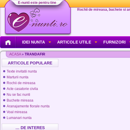
E-nunti este pentru tine
Rochii de mireasa, buchete si aran
IDEI NUNTA
ARTICOLE UTILE
FURNIZORI
ACASA
»
TRANDAFIR
ARTICOLE POPULARE
Texte invitatii nunta
Marturii nunta
Rochii de mireasa
Acte casatorie civila
Nu se fac nunti
Buchete mireasa
Aranajamente florale nunta
Voal mireasa
Lumanari nunta
… DE INTERES