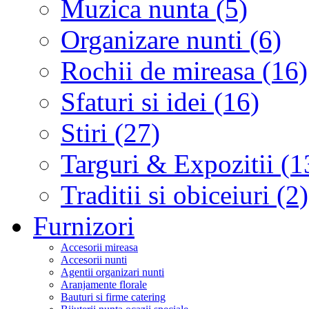
Muzica nunta (5)
Organizare nunti (6)
Rochii de mireasa (16)
Sfaturi si idei (16)
Stiri (27)
Targuri & Expozitii (1
Traditii si obiceiuri (2)
Furnizori
Accesorii mireasa
Accesorii nunti
Agentii organizari nunti
Aranjamente florale
Bauturi si firme catering