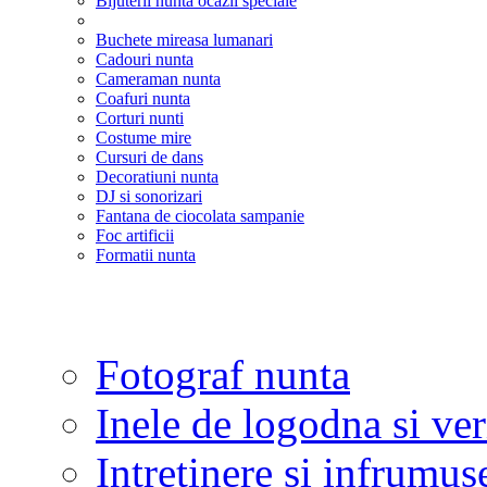
Bijuterii nunta ocazii speciale
Buchete mireasa lumanari
Cadouri nunta
Cameraman nunta
Coafuri nunta
Corturi nunti
Costume mire
Cursuri de dans
Decoratiuni nunta
DJ si sonorizari
Fantana de ciocolata sampanie
Foc artificii
Formatii nunta
Fotograf nunta
Inele de logodna si ve
Intretinere si infrumus