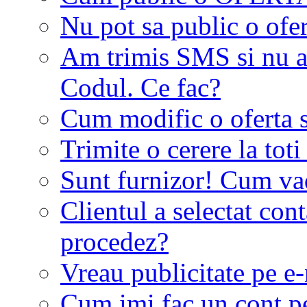
Nu pot sa public o ofer
Am trimis SMS si nu a
Codul. Ce fac?
Cum modific o oferta 
Trimite o cerere la tot
Sunt furnizor! Cum vad 
Clientul a selectat co
procedez?
Vreau publicitate pe e-
Cum imi fac un cont p