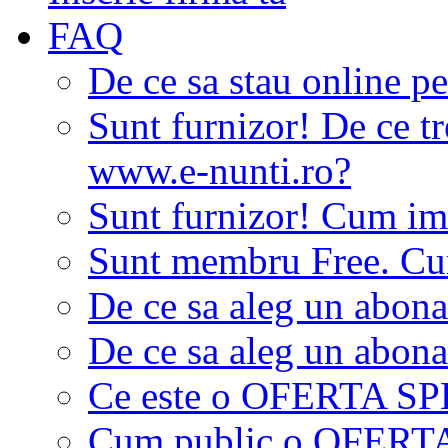
FAQ
De ce sa stau online p
Sunt furnizor! De ce tr
www.e-nunti.ro?
Sunt furnizor! Cum imi
Sunt membru Free. Cum
De ce sa aleg un abon
De ce sa aleg un abon
Ce este o OFERTA S
Cum public o OFER