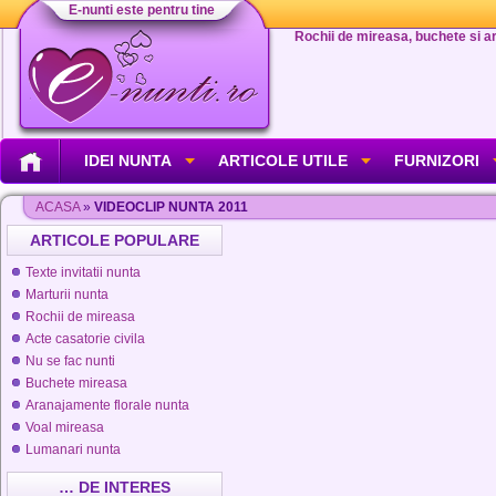
E-nunti este pentru tine
Rochii de mireasa, buchete si aran
IDEI NUNTA
ARTICOLE UTILE
FURNIZORI
ACASA
»
VIDEOCLIP NUNTA 2011
ARTICOLE POPULARE
Texte invitatii nunta
Marturii nunta
Rochii de mireasa
Acte casatorie civila
Nu se fac nunti
Buchete mireasa
Aranajamente florale nunta
Voal mireasa
Lumanari nunta
… DE INTERES