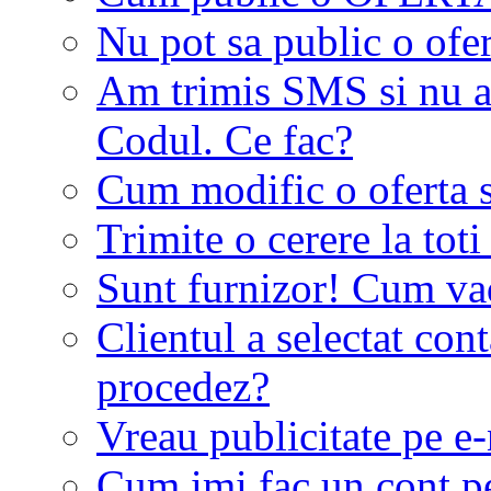
Nu pot sa public o ofer
Am trimis SMS si nu a
Codul. Ce fac?
Cum modific o oferta 
Trimite o cerere la tot
Sunt furnizor! Cum vad 
Clientul a selectat co
procedez?
Vreau publicitate pe e-
Cum imi fac un cont p