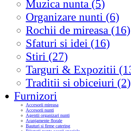
Muzica nunta (5)
Organizare nunti (6)
Rochii de mireasa (16)
Sfaturi si idei (16)
Stiri (27)
Targuri & Expozitii (1
Traditii si obiceiuri (2)
Furnizori
Accesorii mireasa
Accesorii nunti
Agentii organizari nunti
Aranjamente florale
Bauturi si firme catering