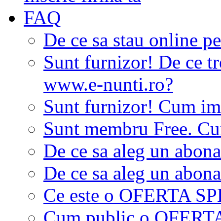
FAQ
De ce sa stau online p
Sunt furnizor! De ce tr
www.e-nunti.ro?
Sunt furnizor! Cum imi
Sunt membru Free. Cum
De ce sa aleg un abon
De ce sa aleg un abon
Ce este o OFERTA S
Cum public o OFER