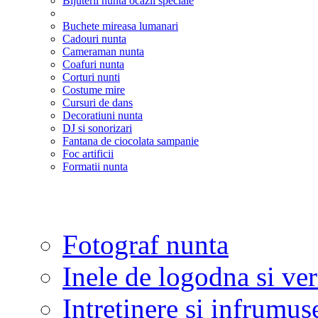
Bijuterii nunta ocazii speciale
Buchete mireasa lumanari
Cadouri nunta
Cameraman nunta
Coafuri nunta
Corturi nunti
Costume mire
Cursuri de dans
Decoratiuni nunta
DJ si sonorizari
Fantana de ciocolata sampanie
Foc artificii
Formatii nunta
Fotograf nunta
Inele de logodna si ve
Intretinere si infrumus