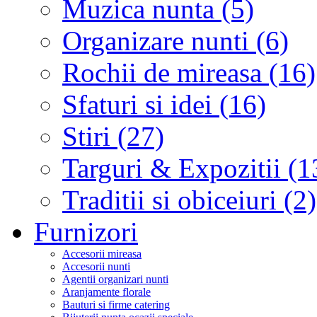
Muzica nunta (5)
Organizare nunti (6)
Rochii de mireasa (16)
Sfaturi si idei (16)
Stiri (27)
Targuri & Expozitii (1
Traditii si obiceiuri (2)
Furnizori
Accesorii mireasa
Accesorii nunti
Agentii organizari nunti
Aranjamente florale
Bauturi si firme catering