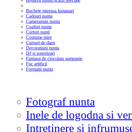
Bijuterii nunta ocazii speciale
Buchete mireasa lumanari
Cadouri nunta
Cameraman nunta
Coafuri nunta
Corturi nunti
Costume mire
Cursuri de dans
Decoratiuni nunta
DJ si sonorizari
Fantana de ciocolata sampanie
Foc artificii
Formatii nunta
Fotograf nunta
Inele de logodna si ve
Intretinere si infrumus