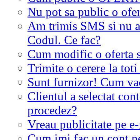
Nu pot sa public o ofer
Am trimis SMS si nu a
Codul. Ce fac?
Cum modific o oferta 
Trimite o cerere la tot
Sunt furnizor! Cum vad 
Clientul a selectat co
procedez?
Vreau publicitate pe e-
Cum imi fac un cont p