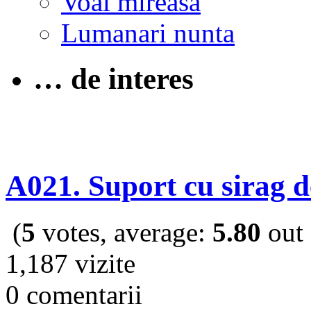
Voal mireasa
Lumanari nunta
… de interes
A021. Suport cu sirag 
(
5
votes, average:
5.80
out 
1,187 vizite
0 comentarii