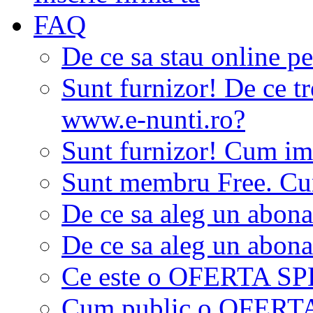
FAQ
De ce sa stau online p
Sunt furnizor! De ce tr
www.e-nunti.ro?
Sunt furnizor! Cum imi
Sunt membru Free. Cum
De ce sa aleg un abon
De ce sa aleg un abon
Ce este o OFERTA S
Cum public o OFER