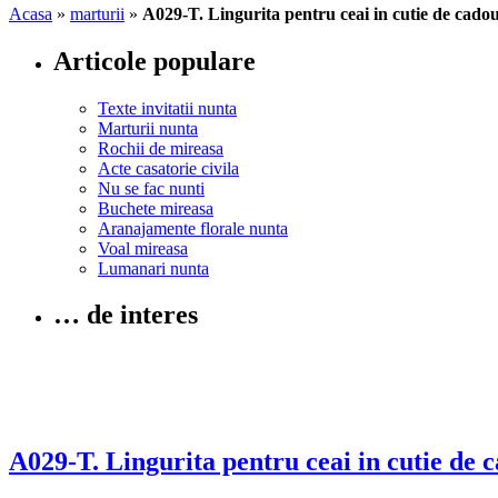
Acasa
»
marturii
»
A029-T. Lingurita pentru ceai in cutie de cado
Articole populare
Texte invitatii nunta
Marturii nunta
Rochii de mireasa
Acte casatorie civila
Nu se fac nunti
Buchete mireasa
Aranajamente florale nunta
Voal mireasa
Lumanari nunta
… de interes
A029-T. Lingurita pentru ceai in cutie de 