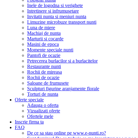
Inele de logodna si verighete
Intretinere si infrumusetare
Invitatii nunta si meniuri nunta
Limuzine microbuze transport nunti
Luna de miere
Machiaj de nunta
Marturii si cocarde
Masini de epoca
Momente speciale nunti
Pantofi de ocazie
Petrecerea burlacilor si a burlacitelor
Restaurante nunti
Rochii de mireasa
Rochii de ocazie
Saloane de frumusete
Sculpturi figurine aranjamente florale
Torturi de nunta
Oferte speciale
Adauga o oferta
Vizualizati oferte
Ofertele mele
Inscrie firma ta
FAQ
De ce sa stau online pe www.e-nunti.ro?