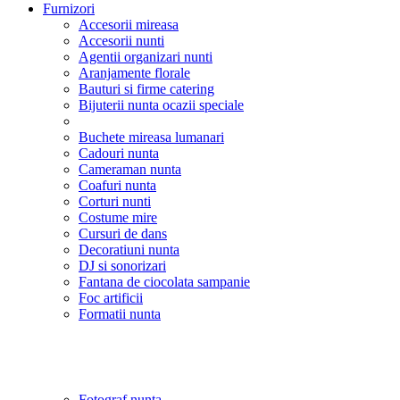
Furnizori
Accesorii mireasa
Accesorii nunti
Agentii organizari nunti
Aranjamente florale
Bauturi si firme catering
Bijuterii nunta ocazii speciale
Buchete mireasa lumanari
Cadouri nunta
Cameraman nunta
Coafuri nunta
Corturi nunti
Costume mire
Cursuri de dans
Decoratiuni nunta
DJ si sonorizari
Fantana de ciocolata sampanie
Foc artificii
Formatii nunta
Fotograf nunta