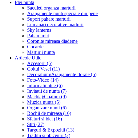
Idei nunta
Saculeti organza marturii
Aranjamente nunti speciale din pene
Suport pahare marturii
Lumanari decorative marturii
Sky lanterns
Pahare miri
Coronite mireasa diademe
Cocarde
Marturii nunta
Articole Utile
Accesorii (5)
Coltul Vesel (11)
Decoratiuni/Aranjamente florale (5)
Foto-Video (14)
Informatii utile (6)
Invitatii de nunta (7)
Machiaj/Coafura (9)
Muzica nunta (5)
Organizare nunti (6)
Rochii de mireasa (16)
Sfaturi si idei (16)
Stiri (27)
Targuri & Expozitii (13)
Traditii si obiceiuri (2)