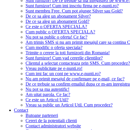
Sunt furnizor! De ce trebuie sa ma inregistrez pe www.e-
Sunt furnizor! Cum imi inscriu firma pe e-nunti.ro?
Sunt membru Free. Cum pot ajunge Silver sau Gold?
De ce sa aleg un abonament Silver?
De ce sa aleg un abonament Gold?
Ce este o OFERTA SPECIALA?
Cum public o OFERTA SPECIALA?
Nu pot sa public o oferta! Ce fac?
Am trimis SMS si nu am primit mesajul care sa contina C
Cum modific o oferta speciala?
Trimite o cerere la toti furnizorii din Romania!
Sunt furnizor! Cum vad cererile clientilor?
Clientul a selectat contacteaza prin SMS. Cum procedez?
Vreau publicitate pe e-nunti.ro!
Cum imi fac un cont pe www.e-nunti.ro?
Nu am primit mesajul de confirmare pe e-mail, ce fac?
De ce trebuie sa confirm emailul dupa ce m-am inregistra
Nu pot sa ma autentific!
Am uitat parola. Ce fac?
Ce este un Articol Util?
Vreau sa public un Articol Util. Cum procedez?
Contact
Butoane parteneri
Cereri de la potentiali clienti
Contact administratori website