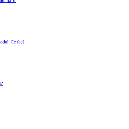
nunti.ro?
odul. Ce fac?
t?