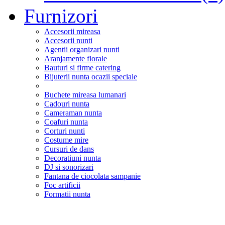
Furnizori
Accesorii mireasa
Accesorii nunti
Agentii organizari nunti
Aranjamente florale
Bauturi si firme catering
Bijuterii nunta ocazii speciale
Buchete mireasa lumanari
Cadouri nunta
Cameraman nunta
Coafuri nunta
Corturi nunti
Costume mire
Cursuri de dans
Decoratiuni nunta
DJ si sonorizari
Fantana de ciocolata sampanie
Foc artificii
Formatii nunta