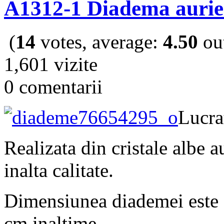
A1312-1 Diadema aurie c
(
14
votes, average:
4.50
out
1,601 vizite
0 comentarii
Lucra
Realizata din cristale albe a
inalta calitate.
Dimensiunea diademei este 
cm inaltime.