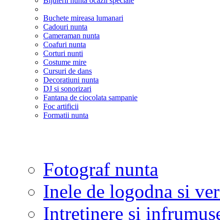
Bijuterii nunta ocazii speciale
Buchete mireasa lumanari
Cadouri nunta
Cameraman nunta
Coafuri nunta
Corturi nunti
Costume mire
Cursuri de dans
Decoratiuni nunta
DJ si sonorizari
Fantana de ciocolata sampanie
Foc artificii
Formatii nunta
Fotograf nunta
Inele de logodna si ve
Intretinere si infrumus