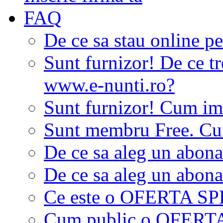
FAQ
De ce sa stau online p
Sunt furnizor! De ce tr
www.e-nunti.ro?
Sunt furnizor! Cum imi
Sunt membru Free. Cum
De ce sa aleg un abon
De ce sa aleg un abon
Ce este o OFERTA S
Cum public o OFER