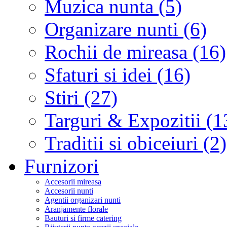
Muzica nunta (5)
Organizare nunti (6)
Rochii de mireasa (16)
Sfaturi si idei (16)
Stiri (27)
Targuri & Expozitii (1
Traditii si obiceiuri (2)
Furnizori
Accesorii mireasa
Accesorii nunti
Agentii organizari nunti
Aranjamente florale
Bauturi si firme catering