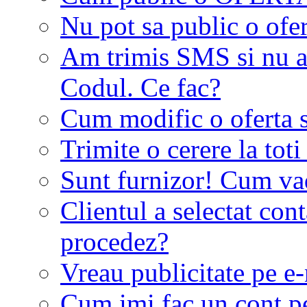
Nu pot sa public o ofer
Am trimis SMS si nu a
Codul. Ce fac?
Cum modific o oferta 
Trimite o cerere la tot
Sunt furnizor! Cum vad 
Clientul a selectat co
procedez?
Vreau publicitate pe e-
Cum imi fac un cont p