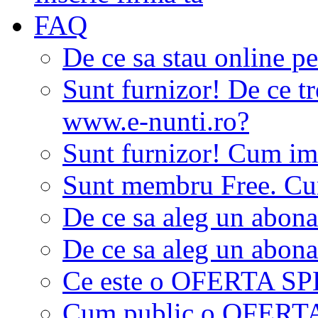
FAQ
De ce sa stau online p
Sunt furnizor! De ce tr
www.e-nunti.ro?
Sunt furnizor! Cum imi
Sunt membru Free. Cum
De ce sa aleg un abon
De ce sa aleg un abon
Ce este o OFERTA S
Cum public o OFER