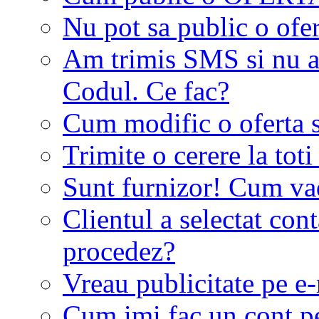
Nu pot sa public o ofer
Am trimis SMS si nu a
Codul. Ce fac?
Cum modific o oferta 
Trimite o cerere la tot
Sunt furnizor! Cum vad 
Clientul a selectat co
procedez?
Vreau publicitate pe e-
Cum imi fac un cont p