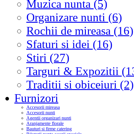
Muzica nunta (5)
Organizare nunti (6)
Rochii de mireasa (16)
Sfaturi si idei (16)
Stiri (27)
Targuri & Expozitii (1
Traditii si obiceiuri (2)
Furnizori
Accesorii mireasa
Accesorii nunti
Agentii organizari nunti
Aranjamente florale
Bauturi si firme catering