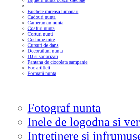
Bijuterii nunta ocazii speciale
Buchete mireasa lumanari
Cadouri nunta
Cameraman nunta
Coafuri nunta
Corturi nunti
Costume mire
Cursuri de dans
Decoratiuni nunta
DJ si sonorizari
Fantana de ciocolata sampanie
Foc artificii
Formatii nunta
Fotograf nunta
Inele de logodna si ve
Intretinere si infrumus