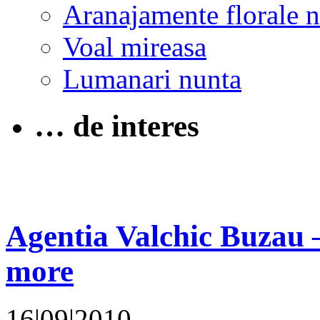
Aranajamente florale 
Voal mireasa
Lumanari nunta
… de interes
Agentia Valchic Buzau 
more
16|09|2010