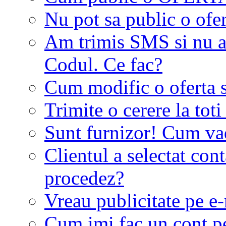
Nu pot sa public o ofer
Am trimis SMS si nu a
Codul. Ce fac?
Cum modific o oferta 
Trimite o cerere la tot
Sunt furnizor! Cum vad 
Clientul a selectat co
procedez?
Vreau publicitate pe e-
Cum imi fac un cont p