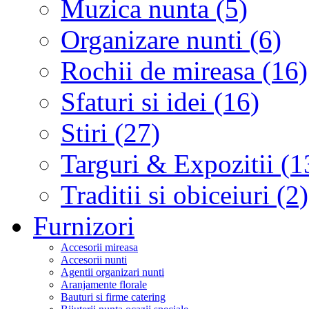
Muzica nunta (5)
Organizare nunti (6)
Rochii de mireasa (16)
Sfaturi si idei (16)
Stiri (27)
Targuri & Expozitii (1
Traditii si obiceiuri (2)
Furnizori
Accesorii mireasa
Accesorii nunti
Agentii organizari nunti
Aranjamente florale
Bauturi si firme catering