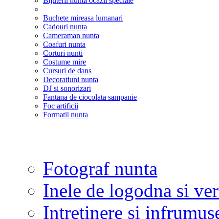
Bijuterii nunta ocazii speciale
Buchete mireasa lumanari
Cadouri nunta
Cameraman nunta
Coafuri nunta
Corturi nunti
Costume mire
Cursuri de dans
Decoratiuni nunta
DJ si sonorizari
Fantana de ciocolata sampanie
Foc artificii
Formatii nunta
Fotograf nunta
Inele de logodna si ve
Intretinere si infrumus