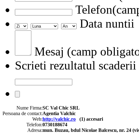
Telefon(camp
Data nuntii
Mesaj (camp obligato
Scrieti rezultatul scaderii
Nume Firma:
SC Val Chic SRL
Persoana de contact:
Agentia Valchic
Web:
http://valchic.ro
(
1
) accesari
Telefon:
0730188674
Adresa:
mun. Buzau, bdul Nicolae Balcescu, nr. 24 (vis