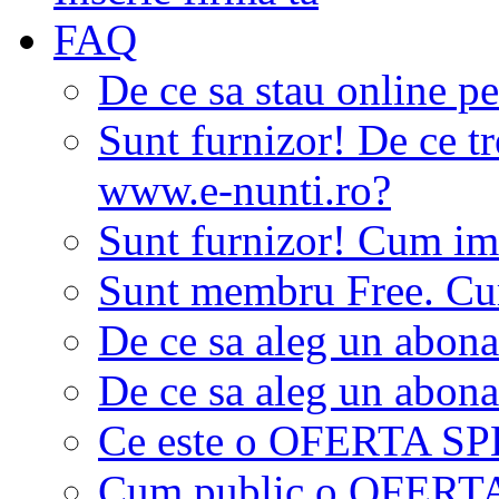
FAQ
De ce sa stau online p
Sunt furnizor! De ce tr
www.e-nunti.ro?
Sunt furnizor! Cum imi
Sunt membru Free. Cum
De ce sa aleg un abon
De ce sa aleg un abon
Ce este o OFERTA S
Cum public o OFER