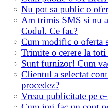
Nu pot sa public o ofer
Am trimis SMS si nu a
Codul. Ce fac?
Cum modific o oferta 
Trimite o cerere la tot
Sunt furnizor! Cum vad 
Clientul a selectat co
procedez?
Vreau publicitate pe e-
Cum imi fac un cont p