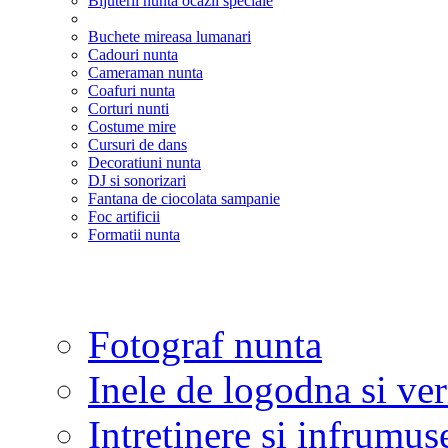
Bijuterii nunta ocazii speciale
Buchete mireasa lumanari
Cadouri nunta
Cameraman nunta
Coafuri nunta
Corturi nunti
Costume mire
Cursuri de dans
Decoratiuni nunta
DJ si sonorizari
Fantana de ciocolata sampanie
Foc artificii
Formatii nunta
Fotograf nunta
Inele de logodna si ve
Intretinere si infrumus