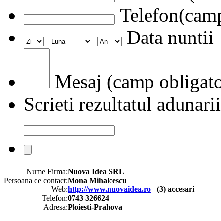
Telefon(camp
Data nuntii
Mesaj (camp obligato
Scrieti rezultatul adunarii
Nume Firma:
Nuova Idea SRL
Persoana de contact:
Mona Mihalcescu
Web:
http://www.nuovaidea.ro
(
3
) accesari
Telefon:
0743 326624
Adresa:
Ploiesti-Prahova