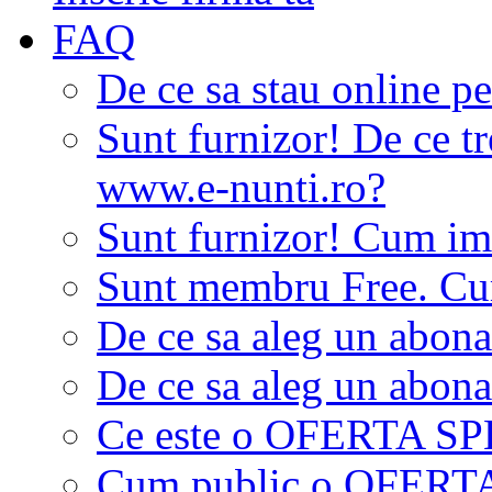
FAQ
De ce sa stau online p
Sunt furnizor! De ce tr
www.e-nunti.ro?
Sunt furnizor! Cum imi
Sunt membru Free. Cum
De ce sa aleg un abon
De ce sa aleg un abon
Ce este o OFERTA S
Cum public o OFER