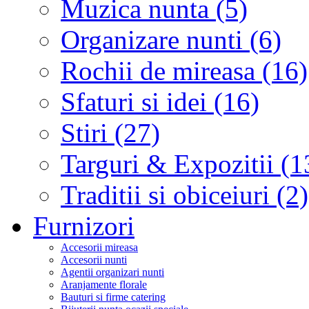
Muzica nunta (5)
Organizare nunti (6)
Rochii de mireasa (16)
Sfaturi si idei (16)
Stiri (27)
Targuri & Expozitii (1
Traditii si obiceiuri (2)
Furnizori
Accesorii mireasa
Accesorii nunti
Agentii organizari nunti
Aranjamente florale
Bauturi si firme catering