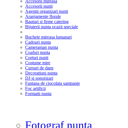
Accesorii mireasa
Accesorii nunti
Agentii organizari nunti
Aranjamente florale
Bauturi si firme catering
Bijuterii nunta ocazii speciale
Buchete mireasa lumanari
Cadouri nunta
Cameraman nunta
Coafuri nunta
Corturi nunti
Costume mire
Cursuri de dans
Decoratiuni nunta
DJ si sonorizari
Fantana de ciocolata sampanie
Foc artificii
Formatii nunta
Fotograf nunta