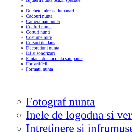
Bijuterii nunta ocazii speciale
Buchete mireasa lumanari
Cadouri nunta
Cameraman nunta
Coafuri nunta
Corturi nunti
Costume mire
Cursuri de dans
Decoratiuni nunta
DJ si sonorizari
Fantana de ciocolata sampanie
Foc artificii
Formatii nunta
Fotograf nunta
Inele de logodna si ve
Intretinere si infrumus