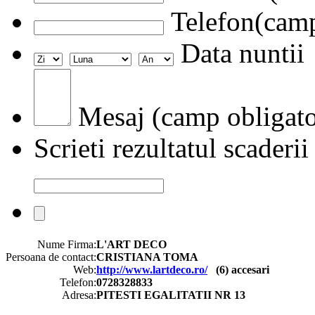
Telefon(camp
Data nuntii
Mesaj (camp obligato
Scrieti rezultatul scaderii
Nume Firma:
L'ART DECO
Persoana de contact:
CRISTIANA TOMA
Web:
http://www.lartdeco.ro/
(
6
) accesari
Telefon:
0728328833
Adresa:
PITESTI EGALITATII NR 13