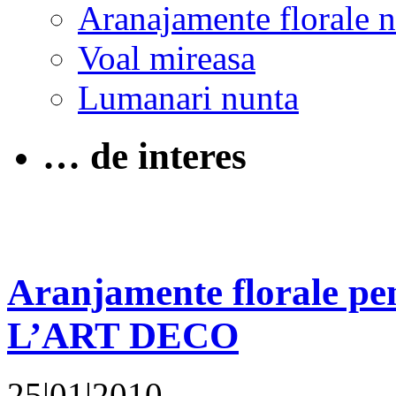
Aranajamente florale 
Voal mireasa
Lumanari nunta
… de interes
Aranjamente florale pe
L’ART DECO
25|01|2010