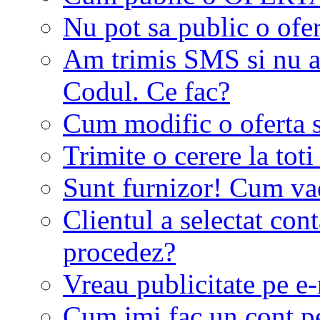
Nu pot sa public o ofer
Am trimis SMS si nu a
Codul. Ce fac?
Cum modific o oferta 
Trimite o cerere la tot
Sunt furnizor! Cum vad 
Clientul a selectat co
procedez?
Vreau publicitate pe e-
Cum imi fac un cont p