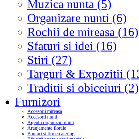
Muzica nunta (5)
Organizare nunti (6)
Rochii de mireasa (16)
Sfaturi si idei (16)
Stiri (27)
Targuri & Expozitii (1
Traditii si obiceiuri (2)
Furnizori
Accesorii mireasa
Accesorii nunti
Agentii organizari nunti
Aranjamente florale
Bauturi si firme catering