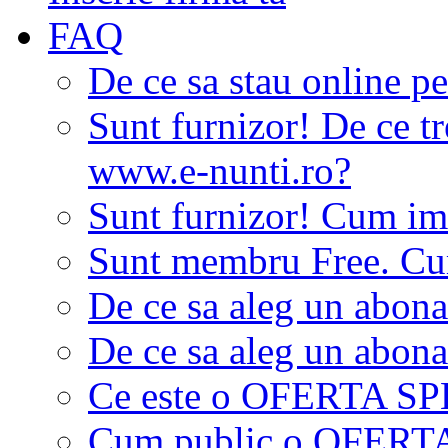
FAQ
De ce sa stau online p
Sunt furnizor! De ce tr
www.e-nunti.ro?
Sunt furnizor! Cum imi
Sunt membru Free. Cum
De ce sa aleg un abon
De ce sa aleg un abon
Ce este o OFERTA S
Cum public o OFER