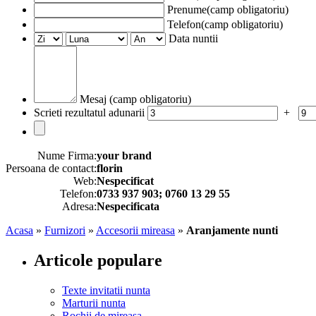
Prenume(camp obligatoriu)
Telefon(camp obligatoriu)
Data nuntii
Mesaj (camp obligatoriu)
Scrieti rezultatul adunarii
+
Nume Firma:
your brand
Persoana de contact:
florin
Web:
Nespecificat
Telefon:
0733 937 903; 0760 13 29 55
Adresa:
Nespecificata
Acasa
»
Furnizori
»
Accesorii mireasa
»
Aranjamente nunti
Articole populare
Texte invitatii nunta
Marturii nunta
Rochii de mireasa