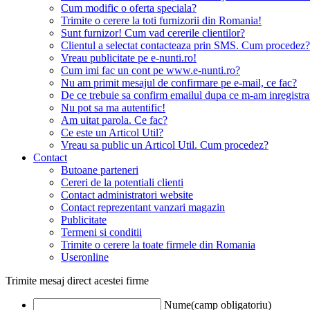
Cum modific o oferta speciala?
Trimite o cerere la toti furnizorii din Romania!
Sunt furnizor! Cum vad cererile clientilor?
Clientul a selectat contacteaza prin SMS. Cum procedez?
Vreau publicitate pe e-nunti.ro!
Cum imi fac un cont pe www.e-nunti.ro?
Nu am primit mesajul de confirmare pe e-mail, ce fac?
De ce trebuie sa confirm emailul dupa ce m-am inregistra
Nu pot sa ma autentific!
Am uitat parola. Ce fac?
Ce este un Articol Util?
Vreau sa public un Articol Util. Cum procedez?
Contact
Butoane parteneri
Cereri de la potentiali clienti
Contact administratori website
Contact reprezentant vanzari magazin
Publicitate
Termeni si conditii
Trimite o cerere la toate firmele din Romania
Useronline
Trimite mesaj direct acestei firme
Nume(camp obligatoriu)