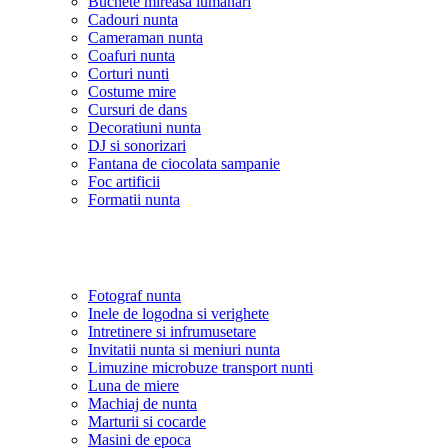
Buchete mireasa lumanari
Cadouri nunta
Cameraman nunta
Coafuri nunta
Corturi nunti
Costume mire
Cursuri de dans
Decoratiuni nunta
DJ si sonorizari
Fantana de ciocolata sampanie
Foc artificii
Formatii nunta
Fotograf nunta
Inele de logodna si verighete
Intretinere si infrumusetare
Invitatii nunta si meniuri nunta
Limuzine microbuze transport nunti
Luna de miere
Machiaj de nunta
Marturii si cocarde
Masini de epoca