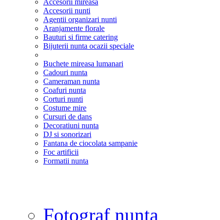
Accesorii mireasa
Accesorii nunti
Agentii organizari nunti
Aranjamente florale
Bauturi si firme catering
Bijuterii nunta ocazii speciale
Buchete mireasa lumanari
Cadouri nunta
Cameraman nunta
Coafuri nunta
Corturi nunti
Costume mire
Cursuri de dans
Decoratiuni nunta
DJ si sonorizari
Fantana de ciocolata sampanie
Foc artificii
Formatii nunta
Fotograf nunta