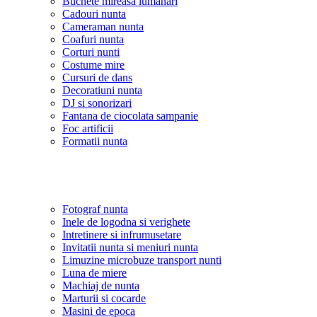
Buchete mireasa lumanari
Cadouri nunta
Cameraman nunta
Coafuri nunta
Corturi nunti
Costume mire
Cursuri de dans
Decoratiuni nunta
DJ si sonorizari
Fantana de ciocolata sampanie
Foc artificii
Formatii nunta
Fotograf nunta
Inele de logodna si verighete
Intretinere si infrumusetare
Invitatii nunta si meniuri nunta
Limuzine microbuze transport nunti
Luna de miere
Machiaj de nunta
Marturii si cocarde
Masini de epoca