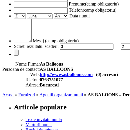
Prenume(camp obligatoriu)
Telefon(camp obligatoriu)
Data nuntii
Mesaj (camp obligatoriu)
Scrieti rezultatul scaderii
-
Nume Firma:
As Balloons
Persoana de contact:
AS BALLOONS
Web:
http://www.asballoons.com
(
0
) accesari
Telefon:
0763751077
Adresa:
Bucuresti
Acasa
»
Furnizori
»
Agentii organizari nunti
»
AS BALOONS – Deco
Articole populare
Texte invitatii nunta
Marturii nunta
Rochii de mireasa