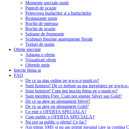
Momente speciale nunti
Pantofi de ocazie
Petrecerea burlacilor si a burlacitelor
Restaurante nunti
Rochii de mireasa
Rochii de ocazie
Saloane de frumusete
Sculpturi figurine aranjamente florale
Torturi de nunta
Oferte speciale
Adauga o oferta
Vizualizati oferte
Ofertele mele
Inscrie firma ta
FAQ
De ce sa stau online pe www.e-nunti.ro?
Sunt furnizor! De ce trebuie sa ma inregistrez pe www.e-
Sunt furnizor! Cum imi inscriu firma pe e-nunti.ro?
Sunt membru Free. Cum pot ajunge Silver sau Gold?
De ce sa aleg un abonament Silver?
De ce sa aleg un abonament Gold?
Ce este o OFERTA SPECIALA?
Cum public o OFERTA SPECIALA?
Nu pot sa public o oferta! Ce fac?
Am trimis SMS si nu am primit mesajul care sa contina C