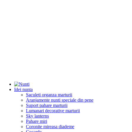
Idei nunta
Saculeti organza marturii
Aranjamente nunti speciale din pene
Suport pahare marturii
Lumanari decorative marturii
Sky lanterns
Pahare miri
Coronite mireasa diademe
Cocarde