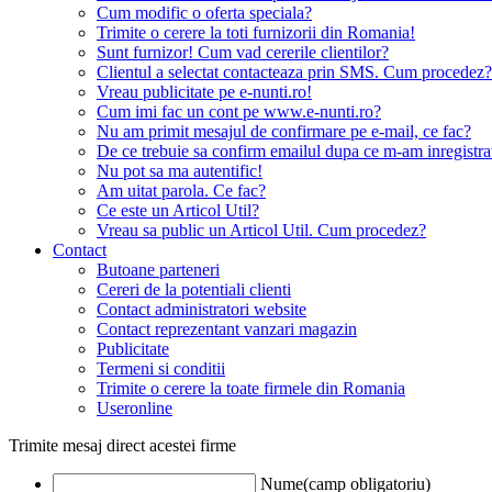
Cum modific o oferta speciala?
Trimite o cerere la toti furnizorii din Romania!
Sunt furnizor! Cum vad cererile clientilor?
Clientul a selectat contacteaza prin SMS. Cum procedez?
Vreau publicitate pe e-nunti.ro!
Cum imi fac un cont pe www.e-nunti.ro?
Nu am primit mesajul de confirmare pe e-mail, ce fac?
De ce trebuie sa confirm emailul dupa ce m-am inregistra
Nu pot sa ma autentific!
Am uitat parola. Ce fac?
Ce este un Articol Util?
Vreau sa public un Articol Util. Cum procedez?
Contact
Butoane parteneri
Cereri de la potentiali clienti
Contact administratori website
Contact reprezentant vanzari magazin
Publicitate
Termeni si conditii
Trimite o cerere la toate firmele din Romania
Useronline
Trimite mesaj direct acestei firme
Nume(camp obligatoriu)