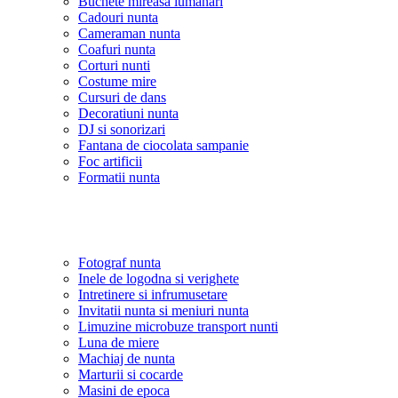
Buchete mireasa lumanari
Cadouri nunta
Cameraman nunta
Coafuri nunta
Corturi nunti
Costume mire
Cursuri de dans
Decoratiuni nunta
DJ si sonorizari
Fantana de ciocolata sampanie
Foc artificii
Formatii nunta
Fotograf nunta
Inele de logodna si verighete
Intretinere si infrumusetare
Invitatii nunta si meniuri nunta
Limuzine microbuze transport nunti
Luna de miere
Machiaj de nunta
Marturii si cocarde
Masini de epoca