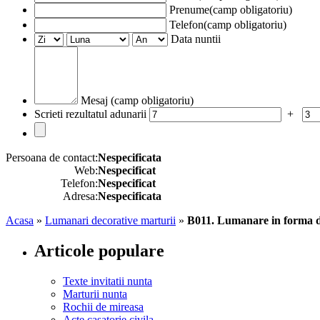
Prenume(camp obligatoriu)
Telefon(camp obligatoriu)
Data nuntii
Mesaj (camp obligatoriu)
Scrieti rezultatul adunarii
+
Persoana de contact:
Nespecificata
Web:
Nespecificat
Telefon:
Nespecificat
Adresa:
Nespecificata
Acasa
»
Lumanari decorative marturii
»
B011. Lumanare in forma d
Articole populare
Texte invitatii nunta
Marturii nunta
Rochii de mireasa
Acte casatorie civila