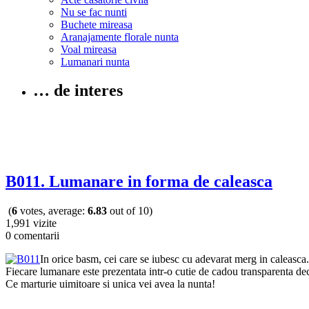
Nu se fac nunti
Buchete mireasa
Aranajamente florale nunta
Voal mireasa
Lumanari nunta
… de interes
B011. Lumanare in forma de caleasca
(
6
votes, average:
6.83
out of 10)
1,991 vizite
0 comentarii
In orice basm, cei care se iubesc cu adevarat merg in caleasca
Fiecare lumanare este prezentata intr-o cutie de cadou transparenta dec
Ce marturie uimitoare si unica vei avea la nunta!