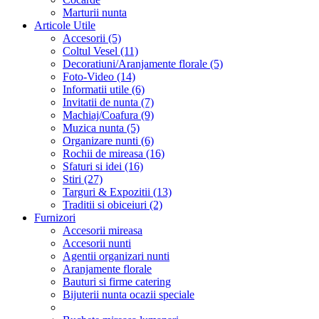
Marturii nunta
Articole Utile
Accesorii (5)
Coltul Vesel (11)
Decoratiuni/Aranjamente florale (5)
Foto-Video (14)
Informatii utile (6)
Invitatii de nunta (7)
Machiaj/Coafura (9)
Muzica nunta (5)
Organizare nunti (6)
Rochii de mireasa (16)
Sfaturi si idei (16)
Stiri (27)
Targuri & Expozitii (13)
Traditii si obiceiuri (2)
Furnizori
Accesorii mireasa
Accesorii nunti
Agentii organizari nunti
Aranjamente florale
Bauturi si firme catering
Bijuterii nunta ocazii speciale