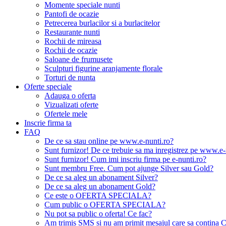
Momente speciale nunti
Pantofi de ocazie
Petrecerea burlacilor si a burlacitelor
Restaurante nunti
Rochii de mireasa
Rochii de ocazie
Saloane de frumusete
Sculpturi figurine aranjamente florale
Torturi de nunta
Oferte speciale
Adauga o oferta
Vizualizati oferte
Ofertele mele
Inscrie firma ta
FAQ
De ce sa stau online pe www.e-nunti.ro?
Sunt furnizor! De ce trebuie sa ma inregistrez pe www.e-
Sunt furnizor! Cum imi inscriu firma pe e-nunti.ro?
Sunt membru Free. Cum pot ajunge Silver sau Gold?
De ce sa aleg un abonament Silver?
De ce sa aleg un abonament Gold?
Ce este o OFERTA SPECIALA?
Cum public o OFERTA SPECIALA?
Nu pot sa public o oferta! Ce fac?
Am trimis SMS si nu am primit mesajul care sa contina C