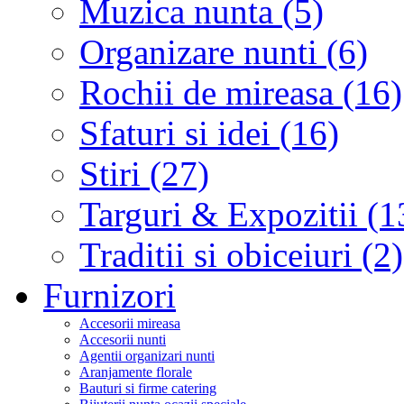
Muzica nunta (5)
Organizare nunti (6)
Rochii de mireasa (16)
Sfaturi si idei (16)
Stiri (27)
Targuri & Expozitii (1
Traditii si obiceiuri (2)
Furnizori
Accesorii mireasa
Accesorii nunti
Agentii organizari nunti
Aranjamente florale
Bauturi si firme catering