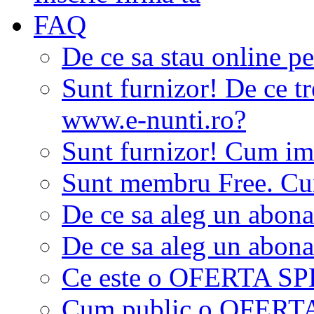
FAQ
De ce sa stau online p
Sunt furnizor! De ce tr
www.e-nunti.ro?
Sunt furnizor! Cum imi
Sunt membru Free. Cum
De ce sa aleg un abon
De ce sa aleg un abon
Ce este o OFERTA S
Cum public o OFER