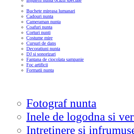
Bijuterii nunta ocazii speciale
Buchete mireasa lumanari
Cadouri nunta
Cameraman nunta
Coafuri nunta
Corturi nunti
Costume mire
Cursuri de dans
Decoratiuni nunta
DJ si sonorizari
Fantana de ciocolata sampanie
Foc artificii
Formatii nunta
Fotograf nunta
Inele de logodna si ve
Intretinere si infrumus