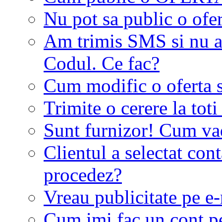
Nu pot sa public o ofer
Am trimis SMS si nu a
Codul. Ce fac?
Cum modific o oferta 
Trimite o cerere la tot
Sunt furnizor! Cum vad 
Clientul a selectat co
procedez?
Vreau publicitate pe e-
Cum imi fac un cont p