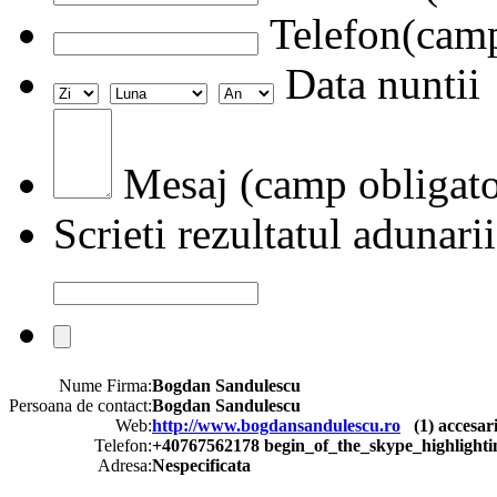
Telefon(camp
Data nuntii
Mesaj (camp obligato
Scrieti rezultatul adunarii
Nume Firma:
Bogdan Sandulescu
Persoana de contact:
Bogdan Sandulescu
Web:
http://www.bogdansandulescu.ro
(
1
) accesar
Telefon:
+40767562178 begin_of_the_skype_highli
Adresa:
Nespecificata