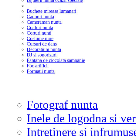
Bijuterii nunta ocazii speciale
Buchete mireasa lumanari
Cadouri nunta
Cameraman nunta
Coafuri nunta
Corturi nunti
Costume mire
Cursuri de dans
Decoratiuni nunta
DJ si sonorizari
Fantana de ciocolata sampanie
Foc artificii
Formatii nunta
Fotograf nunta
Inele de logodna si ve
Intretinere si infrumus