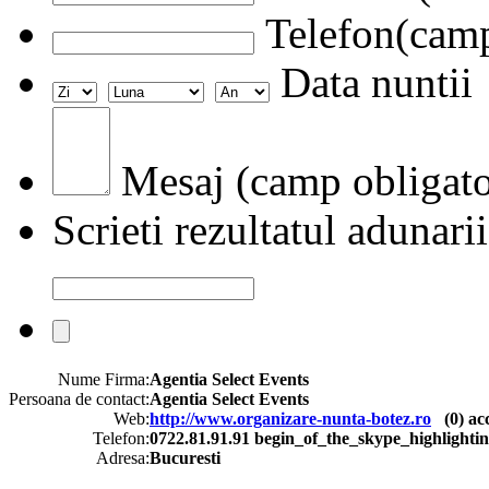
Telefon(camp
Data nuntii
Mesaj (camp obligato
Scrieti rezultatul adunarii
Nume Firma:
Agentia Select Events
Persoana de contact:
Agentia Select Events
Web:
http://www.organizare-nunta-botez.ro
(
0
) ac
Telefon:
0722.81.91.91 begin_of_the_skype_highli
Adresa:
Bucuresti