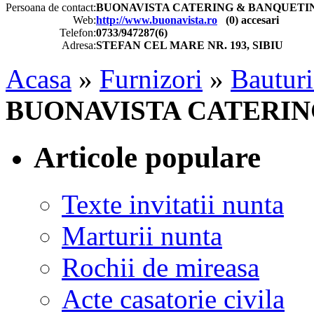
Persoana de contact:
BUONAVISTA CATERING & BANQUETI
Web:
http://www.buonavista.ro
(
0
) accesari
Telefon:
0733/947287(6)
Adresa:
STEFAN CEL MARE NR. 193, SIBIU
Acasa
»
Furnizori
»
Bauturi
BUONAVISTA CATERIN
Articole populare
Texte invitatii nunta
Marturii nunta
Rochii de mireasa
Acte casatorie civila