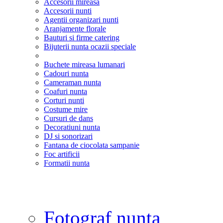
Accesorii mireasa
Accesorii nunti
Agentii organizari nunti
Aranjamente florale
Bauturi si firme catering
Bijuterii nunta ocazii speciale
Buchete mireasa lumanari
Cadouri nunta
Cameraman nunta
Coafuri nunta
Corturi nunti
Costume mire
Cursuri de dans
Decoratiuni nunta
DJ si sonorizari
Fantana de ciocolata sampanie
Foc artificii
Formatii nunta
Fotograf nunta