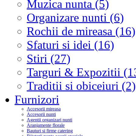
Muzica nunta (5)
Organizare nunti (6)
Rochii de mireasa (16)
Sfaturi si idei (16)
Stiri (27)
Targuri & Expozitii (1
Traditii si obiceiuri (2)
Furnizori
Accesorii mireasa
Accesorii nunti
Agentii organizari nunti
Aranjamente florale
Bauturi si firme catering