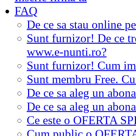
FAQ
De ce sa stau online p
Sunt furnizor! De ce tr
www.e-nunti.ro?
Sunt furnizor! Cum imi
Sunt membru Free. Cum
De ce sa aleg un abon
De ce sa aleg un abon
Ce este o OFERTA S
Cum public o OFER