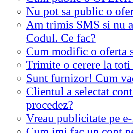
Nu pot sa public o ofer
Am trimis SMS si nu a
Codul. Ce fac?
Cum modific o oferta 
Trimite o cerere la tot
Sunt furnizor! Cum vad 
Clientul a selectat co
procedez?
Vreau publicitate pe e-
Cum imi fac un cont p