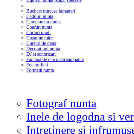
Bijuterii nunta ocazii speciale
Buchete mireasa lumanari
Cadouri nunta
Cameraman nunta
Coafuri nunta
Corturi nunti
Costume mire
Cursuri de dans
Decoratiuni nunta
DJ si sonorizari
Fantana de ciocolata sampanie
Foc artificii
Formatii nunta
Fotograf nunta
Inele de logodna si ve
Intretinere si infrumus