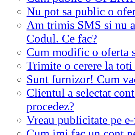
Nu pot sa public o ofer
Am trimis SMS si nu a
Codul. Ce fac?
Cum modific o oferta 
Trimite o cerere la tot
Sunt furnizor! Cum vad 
Clientul a selectat co
procedez?
Vreau publicitate pe e-
Cum imi fac un cont p