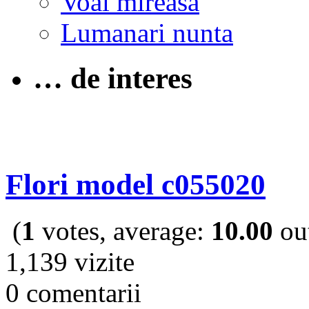
Voal mireasa
Lumanari nunta
… de interes
Flori model c055020
(
1
votes, average:
10.00
out
1,139 vizite
0 comentarii