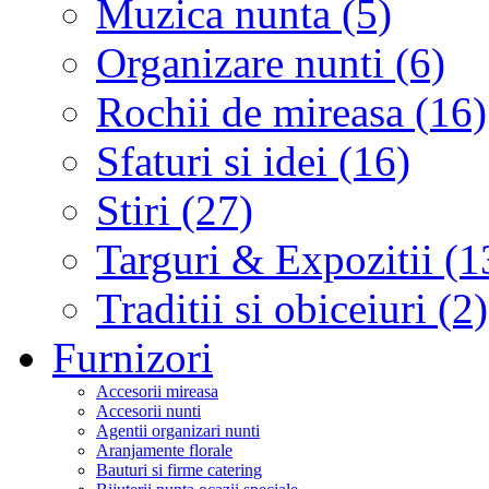
Muzica nunta (5)
Organizare nunti (6)
Rochii de mireasa (16)
Sfaturi si idei (16)
Stiri (27)
Targuri & Expozitii (1
Traditii si obiceiuri (2)
Furnizori
Accesorii mireasa
Accesorii nunti
Agentii organizari nunti
Aranjamente florale
Bauturi si firme catering