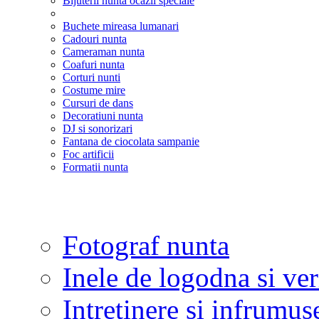
Bijuterii nunta ocazii speciale
Buchete mireasa lumanari
Cadouri nunta
Cameraman nunta
Coafuri nunta
Corturi nunti
Costume mire
Cursuri de dans
Decoratiuni nunta
DJ si sonorizari
Fantana de ciocolata sampanie
Foc artificii
Formatii nunta
Fotograf nunta
Inele de logodna si ve
Intretinere si infrumus