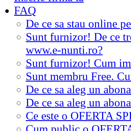
FAQ
De ce sa stau online p
Sunt furnizor! De ce tr
www.e-nunti.ro?
Sunt furnizor! Cum imi
Sunt membru Free. Cum
De ce sa aleg un abon
De ce sa aleg un abon
Ce este o OFERTA S
Cum public o OFER