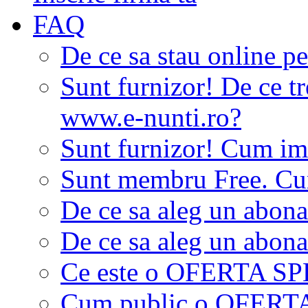
FAQ
De ce sa stau online p
Sunt furnizor! De ce tr
www.e-nunti.ro?
Sunt furnizor! Cum imi
Sunt membru Free. Cum
De ce sa aleg un abon
De ce sa aleg un abon
Ce este o OFERTA S
Cum public o OFER