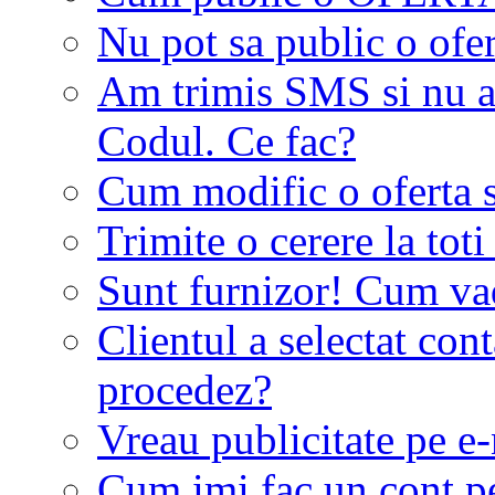
Nu pot sa public o ofer
Am trimis SMS si nu a
Codul. Ce fac?
Cum modific o oferta 
Trimite o cerere la tot
Sunt furnizor! Cum vad 
Clientul a selectat co
procedez?
Vreau publicitate pe e-
Cum imi fac un cont p