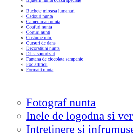
Bijuterii nunta ocazii speciale
Buchete mireasa lumanari
Cadouri nunta
Cameraman nunta
Coafuri nunta
Corturi nunti
Costume mire
Cursuri de dans
Decoratiuni nunta
DJ si sonorizari
Fantana de ciocolata sampanie
Foc artificii
Formatii nunta
Fotograf nunta
Inele de logodna si ve
Intretinere si infrumus