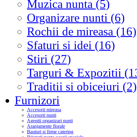
Muzica nunta (5)
Organizare nunti (6)
Rochii de mireasa (16)
Sfaturi si idei (16)
Stiri (27)
Targuri & Expozitii (1
Traditii si obiceiuri (2)
Furnizori
Accesorii mireasa
Accesorii nunti
Agentii organizari nunti
Aranjamente florale
Bauturi si firme catering