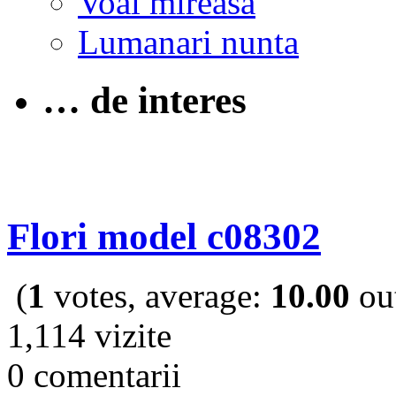
Voal mireasa
Lumanari nunta
… de interes
Flori model c08302
(
1
votes, average:
10.00
out
1,114 vizite
0 comentarii