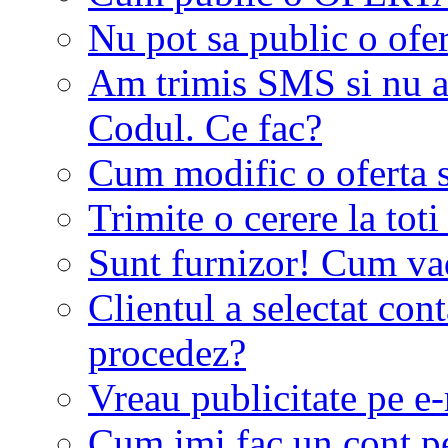
Nu pot sa public o ofer
Am trimis SMS si nu a
Codul. Ce fac?
Cum modific o oferta 
Trimite o cerere la tot
Sunt furnizor! Cum vad 
Clientul a selectat co
procedez?
Vreau publicitate pe e-
Cum imi fac un cont p