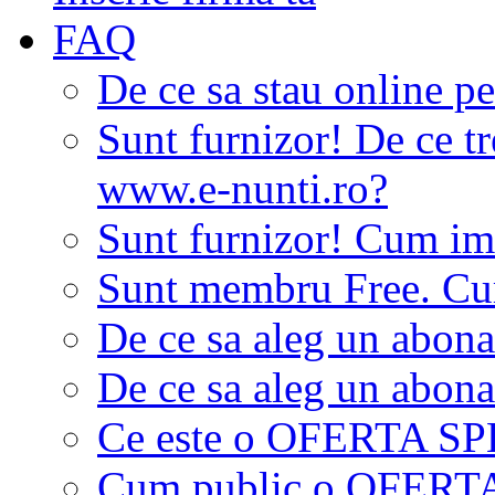
FAQ
De ce sa stau online p
Sunt furnizor! De ce tr
www.e-nunti.ro?
Sunt furnizor! Cum imi
Sunt membru Free. Cum
De ce sa aleg un abon
De ce sa aleg un abon
Ce este o OFERTA S
Cum public o OFER