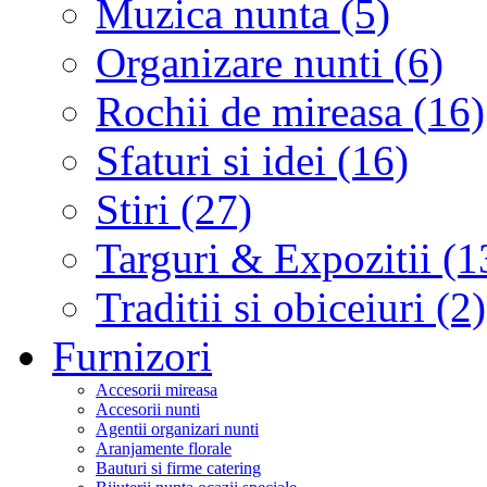
Muzica nunta (5)
Organizare nunti (6)
Rochii de mireasa (16)
Sfaturi si idei (16)
Stiri (27)
Targuri & Expozitii (1
Traditii si obiceiuri (2)
Furnizori
Accesorii mireasa
Accesorii nunti
Agentii organizari nunti
Aranjamente florale
Bauturi si firme catering