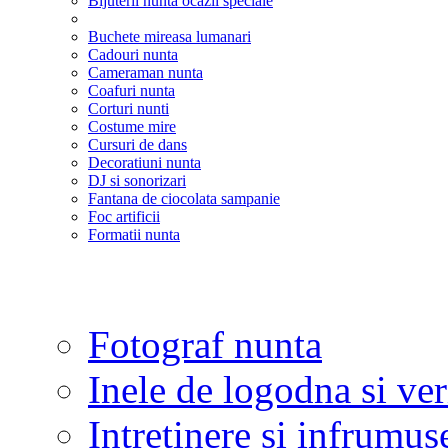
Bijuterii nunta ocazii speciale
Buchete mireasa lumanari
Cadouri nunta
Cameraman nunta
Coafuri nunta
Corturi nunti
Costume mire
Cursuri de dans
Decoratiuni nunta
DJ si sonorizari
Fantana de ciocolata sampanie
Foc artificii
Formatii nunta
Fotograf nunta
Inele de logodna si ve
Intretinere si infrumus